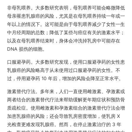
非母乳喂养。大多数研究表明，母乳喂养可能会略微降低
母亲罹患乳腺癌的风险，尤其是在母乳喂养持续一年或一
年以上的情况下。这可能是由于母乳喂养减少了女性一生
中月经周期的总数；降低了某些与癌症有关的激素水平；
以及在母乳喂养结束时，身体会冲洗掉乳房中可能存在
DNA 损伤的细胞。
口服避孕药。大多数研究发现，使用口服避孕药的女性患
乳腺癌的风险略高于从未使用过口服避孕药的女性。不
过，停用避孕药 10 年后，增加的风险会降至正常水平。
激素替代疗法。多年来，人们一直使用雌激素、孕激素或
两者结合的激素替代疗法来帮助缓解更年期症状和预防骨
质疏松症。使用雌激素和孕激素组合的激素替代疗法会增
加患乳腺癌的风险；还会导致乳房密度增加，使乳房 X
光检查更难发现乳腺癌。然而，在停止激素治疗的 3 年