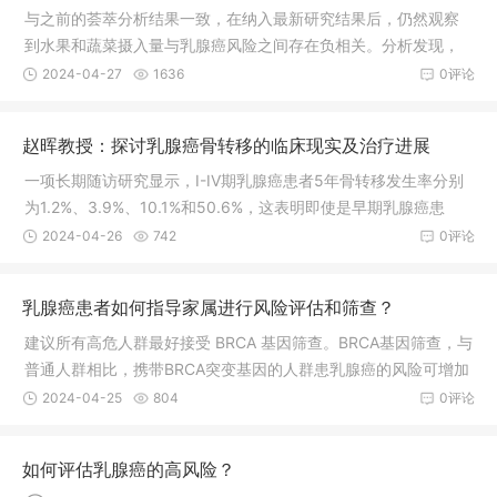
与之前的荟萃分析结果一致，在纳入最新研究结果后，仍然观察
功倍的效果，对于患者来说要保持良好的心态，不要抱有侥幸心
到水果和蔬菜摄入量与乳腺癌风险之间存在负相关。分析发现，
理--不要以为不检查就不会发生脑转移。全脑放疗是通
水果和蔬菜总摄入量高可显著降低总体、绝经后、ER+PR+ 和 ER
2024-04-27
1636
0评论
-PR- 乳腺癌风险。在这项研究中，研究人员对水果和蔬菜总摄入
量、水果摄入量和蔬菜摄入量与乳腺癌风险之间的关系进行了荟
赵晖教授：探讨乳腺癌骨转移的临床现实及治疗进展
萃分析，并根据绝经状态、ER 和 PR 进行了亚组分析。这项荟萃
分析主要收集了前瞻性研究，研究了水果和蔬菜摄入量与乳腺癌
一项长期随访研究显示，I-IV期乳腺癌患者5年骨转移发生率分别
风险之间的关系，并首次区分和总结了不同饮食因素与不同乳腺
为1.2%、3.9%、10.1%和50.6%，这表明即使是早期乳腺癌患
癌亚组之间的关系。这项荟萃分析是目前第
者，骨转移发生率也在1.2%-10.1%之间。在临床实践中我们更应
2024-04-26
742
0评论
该重视骨改善药物毒副作用的管理，从目前的临床研究资料来
看，双膦酸盐类药物应用超过20个月，颌骨坏死的发生率增加。
乳腺癌患者如何指导家属进行风险评估和筛查？
目前，临床上认为大剂量、长疗程、牙槽骨创伤或牙周感染、长
期应用类固醇类药物是下颌骨坏死的高危因素，因此建议患者在
建议所有高危人群最好接受 BRCA 基因筛查。BRCA基因筛查，与
接受双膦酸盐治疗前应进行全面的口腔检查，避免口腔外科手术
普通人群相比，携带BRCA突变基因的人群患乳腺癌的风险可增加
治疗。目前指南对于骨改善药物的使
80%。中国妇女乳腺癌筛查指南》将直系亲属患有乳腺癌的人群
2024-04-25
804
0评论
列为高危人群，因此乳腺癌筛查非常必要。我可以不做乳腺癌筛
查吗。你为什么不接受乳腺癌筛查。X线检查是乳腺筛查的主要手
如何评估乳腺癌的高风险？
段，适用于 30 岁至 65 岁的女性，建议每两年检查一次，高危人