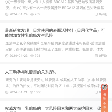
群每年检查一次。
④一级亲属中至少有 1 人携带 BRCA12 基因的已知致病基因突
变。或 (v) 至少有一名一级亲属携带 BRCA12 基因的已知致病基
因突变。(iv) 至少有一名一级亲属携带 BRCA12 基因的已知致病
2024-04-24
765
0评论
基因突变。2. 以下任何一项： 月经初潮年龄≤12 岁。符合以下
1、2 和 3 中任何一种情况的女性都是乳腺癌的高危人群：1. 家族
最新研究发现：日常使用的表面活性剂（日用化学品）可
遗传史，即符合以下任何一项： ①一级亲属有乳腺癌或卵巢癌病
能增加女性乳腺癌发生风险
史。（2）无活产史或首次活产年龄≥30 岁。
血清中全氟辛烷磺酸和全氟辛酸的浓度是通过液相色谱-质谱法测
定的，条件逻辑回归模型校正了血脂、体重指数、吸烟史、体力
活动、教育程度、良性乳腺疾病史、乳腺癌家族史、生育史、哺
2024-04-23
794
0评论
乳史、月经史、口服避孕药史、绝经后激素补充史、 此外，研究
人员还考虑了其他因素的影响，如采血时的年龄、采血时的体重
人工助孕与乳腺癌的关系探讨
指数、采血时的绝经状况和采血时的年份，并将血清中的 PFAS
和 PFOA 浓度进行了四倍增，得出了乳腺癌风险的比率比和 95%
研究的主要对象是接受过 试管婴儿 或其他人工助孕（如非 试管婴
的置信区间，所有统计检验均为双侧检验。2019年5月3日，国际
儿）治疗的妇女，平均随访时间为 21.1 年，其浸润性或原位乳腺
癌症联盟的《国际癌症杂志》在线发表
癌发病率通过荷兰癌症登记处获得。为什么人工助孕中广泛使用
2024-04-21
1060
0评论
咨
的促排卵药物会增加体内雌激素水平，却不会诱发乳腺癌。某平
询
不
台一则热门短视频曾提到，人工助孕会使乳腺癌发病率增加4-6
孕
权威发布：乳腺癌的十大风险因素和两大保护因素，你知
倍，听起来比成功受孕的效果都显著，究其原因是人工助孕广泛