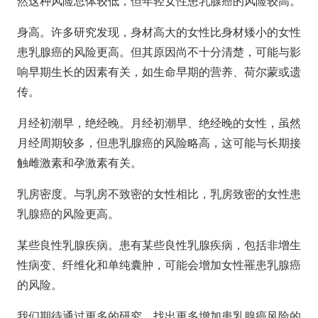
然这种风险总体较低，但年轻女性患乳腺癌的风险较高。
身高。许多研究发现，身材高大的女性比身材矮小的女性
患乳腺癌的风险更高。但其原因尚不十分清楚，可能与影
响早期生长的因素有关，如生命早期的营养、荷尔蒙或遗
传。
月经初潮早，绝经晚。月经初潮早、绝经晚的女性，虽然
月经周期较多，但患乳腺癌的风险略高，这可能与长期接
触雌激素和孕激素有关。
乳房密度。与乳房不致密的女性相比，乳房致密的女性患
乳腺癌的风险更高。
某些良性乳腺疾病。患有某些良性乳腺疾病，包括非增生
性病变、纤维化和单纯囊肿，可能会增加女性罹患乳腺癌
的风险。
我们期待通过更多的研究，找出更多增加患乳腺癌风险的