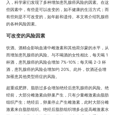
入，科学家们发现了多种增加患乳腺癌风险的因素。在这
些因素中，有些是可以改变的，如不健康的生活方式；而
有些则是不可改变的，如年龄和遗传。本文将介绍乳腺癌
的各种风险因素。
可改变的风险因素
饮酒。酒精会影响血液中雌激素和其他荷尔蒙的水平，从
而增加患乳腺癌的风险。与不喝酒的女性相比，每天喝 1
杯酒，患乳腺癌的风险会增加 7%-10%；每天喝 2-3 杯
酒，患乳腺癌的风险会增加约 20%。此外，饮酒还会增
加罹患其他类型癌症的风险。
超重或肥胖。脂肪过多会增加绝经后患乳腺癌的风险。绝
经前，大部分雌激素由卵巢产生，只有少量雌激素由脂肪
组织产生；绝经后，卵巢停止产生雌激素，此时大部分雌
激素来自脂肪组织。绝经后脂肪组织增多会提高雌激素水