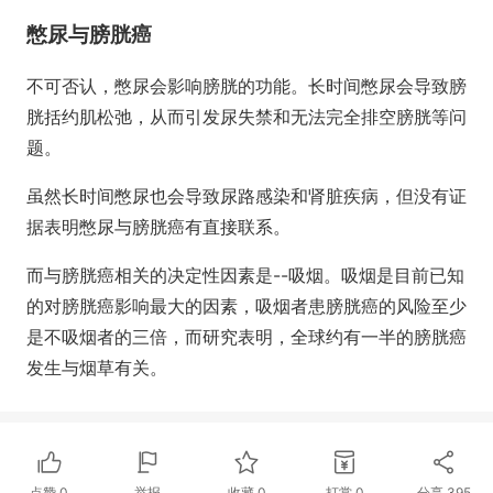
憋尿与膀胱癌
不可否认，憋尿会影响膀胱的功能。长时间憋尿会导致膀
胱括约肌松弛，从而引发尿失禁和无法完全排空膀胱等问
题。
虽然长时间憋尿也会导致尿路感染和肾脏疾病，但没有证
据表明憋尿与膀胱癌有直接联系。
而与膀胱癌相关的决定性因素是--吸烟。吸烟是目前已知
的对膀胱癌影响最大的因素，吸烟者患膀胱癌的风险至少
是不吸烟者的三倍，而研究表明，全球约有一半的膀胱癌
发生与烟草有关。
点赞
0
举报
收藏
0
打赏
0
分享
395