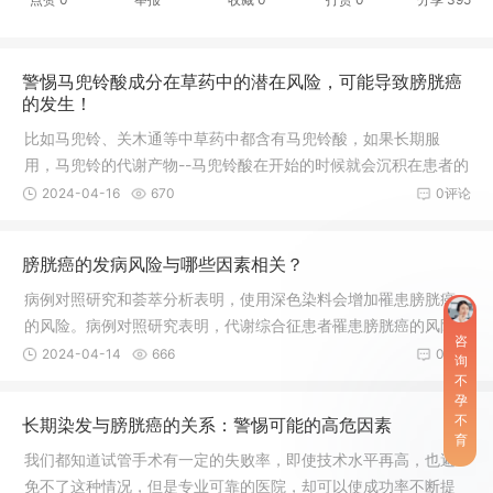
警惕马兜铃酸成分在草药中的潜在风险，可能导致膀胱癌
的发生！
比如马兜铃、关木通等中草药中都含有马兜铃酸，如果长期服
用，马兜铃的代谢产物--马兜铃酸在开始的时候就会沉积在患者的
肾脏中，导致肾功能障碍，出现一种肾病。因此，我们想给长期
2024-04-16
670
0评论
服用中药的患者一些建议，即如果你正在服用排石汤、排石颗
粒，包括龙胆泻肝丸等中药，你要检查一下你服用的中药中是否
膀胱癌的发病风险与哪些因素相关？
含有马兜铃酸成分。今天，我们就来讨论一下长期服用含有马兜
铃酸的中草药背后的风险。进一步研究发现，在这些终末期肾病
病例对照研究和荟萃分析表明，使用深色染料会增加罹患膀胱癌
患者中，尿路上皮癌的发病率特别高，尤其是上尿路上皮癌、肾
的风险。病例对照研究表明，代谢综合征患者罹患膀胱癌的风险
咨
盂和输尿管肿瘤。长期服用含马兜铃酸的中草药确实会导致一些
增加了两倍。虽然一些小的报告显示酒精饮料与膀胱癌风险有
2024-04-14
666
0评论
询
恶性肿
关，但一项多中心流行病学研究发现，这项研究对 476,160 人进
不
孕
行了超过 13.9 年的跟踪调查，结果显示两者之间没有关联。一项
不
长期染发与膀胱癌的关系：警惕可能的高危因素
荟萃分析显示，系统性红斑狼疮会增加罹患膀胱癌的风险。然
育
而，其他队列研究显示膀胱癌风险并没有增加，尽管作者认为不
我们都知道试管手术有一定的失败率，即使技术水平再高，也避
能排除相关性。病例对照研究表明，尿路感染与膀胱癌风险增加
免不了这种情况，但是专业可靠的医院，却可以使成功率不断提