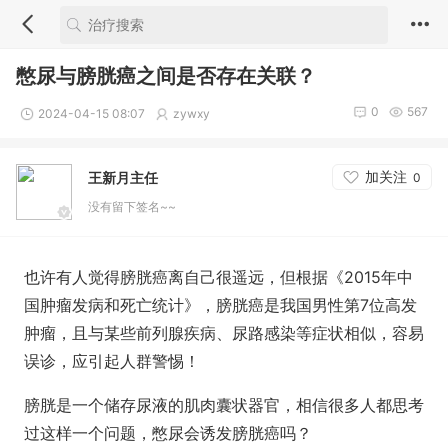
憋尿与膀胱癌之间是否存在关联？
0
567
2024-04-15 08:07
zywxy
加关注
王新月主任
0
没有留下签名~~
也许有人觉得膀胱癌离自己很遥远，但根据《2015年中
国肿瘤发病和死亡统计》，膀胱癌是我国男性第7位高发
肿瘤，且与某些前列腺疾病、尿路感染等症状相似，容易
误诊，应引起人群警惕！
膀胱是一个储存尿液的肌肉囊状器官，相信很多人都思考
过这样一个问题，憋尿会诱发膀胱癌吗？