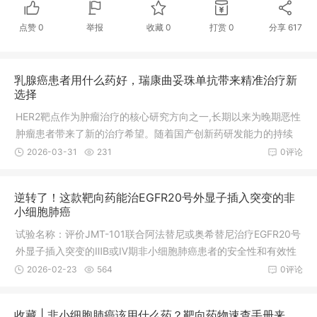
点赞
0
举报
收藏
0
打赏
0
分享
617
乳腺癌患者用什么药好，瑞康曲妥珠单抗带来精准治疗新
选择
HER2靶点作为肿瘤治疗的核心研究方向之一,长期以来为晚期恶性
肿瘤患者带来了新的治疗希望。随着国产创新药研发能力的持续
提升,针对该靶点的抗体偶联药物(ADC)不断实现突破,瑞康曲妥珠
2026-03-31
231
0评论
单抗基于精准作用机制展现的疗效与安全性,为特定肿瘤患者群体
提供了切实可行的治疗选择,相关研发动态与临床数据均有据可依,
逆转了！这款靶向药能治EGFR20号外显子插入突变的非
客观反映了药品的实际应用价值。 2025年9月17日,据国家药品监
小细胞肺癌
督管理局药品审评中心(CDE)显
试验名称：评价JMT-101联合阿法替尼或奥希替尼治疗EGFR20号
外显子插入突变的ⅢB或Ⅳ期非小细胞肺癌患者的安全性和有效性
的Ⅰb期临床研究做过基因检测的非小细胞肺癌患者，请将报告发
2026-02-23
564
0评论
送至全球肿瘤医生网医学部，我们的专家将为您全面分析检测报
告，匹配能够入组的临床试验，以及有无新药可以使用。肺癌Ex2
收藏 | 非小细胞肺癌该用什么药？靶向药物速查手册来