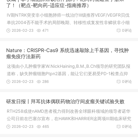
0Ins靶向药物,EGFR20突变靶向药JMT-101临床试验招募进行中
了！（靶点-靶向药-适应症-指南推荐）
绝大多数肺癌属于非小细胞肺癌，占85%左右，如果患者被诊断
Ⅳ期NTRK突变非小细胞肺癌一线治疗Ⅲ级推荐VEGF/VEGFR贝伐
为非小细胞肺癌，尤其是不吸烟的患者，我们推荐做基因检测。
单抗2004否不能手术的局部晚期、转移性或复发性非鳞状非小细
患者只要基因检测证实存在
胞肺癌VEGF/VEGFR雷莫芦单抗2014是转移性非小细胞肺癌抗癌
2026-02-23
471
0评论
方舟计划领航,把握生的机会同时，基因药物汇也为大家精选了多
项正在招募各突变类型的非小细胞肺癌患者的临床试验项目，大
Nature：CRISPR-Cas9 系统迅速敲除上千基因，寻找肿
家可以根据自身疾病及治疗情况进行选择，或咨询医学部()获取指
瘤免疫疗法新药
导，在专业医学顾问的帮助下匹配合适的临床试验项目。Ⅳ期RO
这项由小儿肿瘤学家W.NickHaining,B.M.,B.Ch领导的研究团队报
S1突变非小细胞肺癌一线治疗Ⅰ级推荐，二线治疗寡进展或脑转移
道称，缺失肿瘤细胞Ptpn2基因，能让它们更易受PD-1检查点抑
患者Ⅰ级推荐BRAF达
制剂影响。根据肿瘤细胞存活率，Manguso筛选出了对PD-1阻断
2026-02-23
286
0评论
敏感的基因缺失类型。”筛选数以千计的潜在目标Haining实验室的
研究生、本文一作RobertManguso为“广撒网筛选”设计了一个能
研发日报丨拜耳抗体偶联药物治疗间皮瘤关键试验失败
识别帮助癌细胞逃避免疫攻击的基因的遗传筛选系统。他用CRIS
PR-Cas9“分子剪刀”系统地敲除了黑色素瘤皮肤癌细胞中2368个
RTH258或使nAMD患者视力得到改善全球眼科领域的领导者诺华
表达基因，从而鉴定哪些基因被删除后癌
公司日前在巴塞尔宣布，在HAWK和HARRIER这两项III期临床研究
中，RTH2586mg治疗方案达到主要终点和关键次要终点。Gilea
2026-02-23
465
0评论
d新药组合获3期成功用于治疗HIV感染今天，GileadSciences公