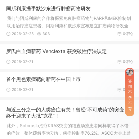
司宣布了两项3期研究的48周详细结果，评估了新型在研整合酶
阿斯利康携手默沙东进行肿瘤药物研发
链转移抑制剂和emtricitabine/tenofoviralafenamide固定剂量组
合的有效性和安全性，用于治疗HIV-1感染的初治成人患者。Neur
我们与阿斯利康的合作将探索免疫肿瘤药物与PARP和MEK抑制剂
oDerm是一家中
联用治疗癌症患者。阿斯利康和默沙东宣布建立肿瘤药物研发全
球占率伙伴关系，共同开发和市场化阿斯利康治疗多种癌症的药
2026-02-23
303
0评论
物Lynparza。除了Lynparza外，两家公司还将联合开发和商业化
阿斯利康治疗包括甲状腺癌在内的多种适应症的MEK选择性抑制
罗氏白血病新药 Venclexta 获突破性疗法认定
剂selumetinib药物。此外，两家公司会分别开发Lynparza与各自
2026-02-21
0评论
的PD-L1药物（Imfinzi或Keytruda）联合治疗癌症的疗法。阿斯
利康和默沙东将同时地开展Lynparza作为单一药物治
首个黑色素瘤靶向新药在中国上市
咨
询
2026-02-21
0评论
不
孕
不
与近三分之一的人类癌症有关！曾经“不可成药”的突变，
育
终于迎来了大批“克星”！
此外，Sotorasib治疗KRAS突变的结直肠癌患者同样取得了不错
的疗效，整体缓解率为7.1%，疾病控制率76.2%。ASCO大会上曾