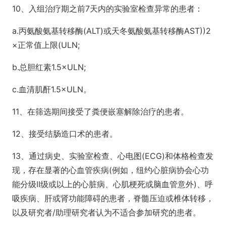
10、入组治疗期之前7天内的实验室检查异常的患者：
a.丙氨酸氨基转移酶(ALT)或天冬氨酸氨基转移酶AST))2
×正常值上限(ULN;
b.总胆红素1.5×ULN;
c.血清肌酐1.5×ULN。
11、在筛选期间接受了粪便嵌塞解除治疗的患者。
12、接受结肠造口术的患者。
13、通过病史、实验室检查、心电图(ECG)和体格检查发
现，存在显著的心血管疾病(例如，纽约心脏病协会心功
能分级II级或以上的心脏病、心肌梗死或脑血管意外)、呼
吸疾病、肝或肾功能障碍的患者，脊髓压迫或椎体转移，
以及研究者/助理研究者认为不适合参加研究的患者。