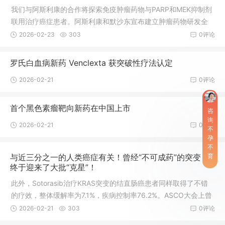
合的有效性和安全性，用于治疗HIV-1感染的初治成人患者。Neur
我们与阿斯利康的合作将探索免疫肿瘤药物与PARP和MEK抑制剂
oDerm是一家中
联用治疗癌症患者。阿斯利康和默沙东宣布建立肿瘤药物研发全
球占率伙伴关系，共同开发和市场化阿斯利康治疗多种癌症的药
2026-02-23
303
0评论
物Lynparza。除了Lynparza外，两家公司还将联合开发和商业化
阿斯利康治疗包括甲状腺癌在内的多种适应症的MEK选择性抑制
罗氏白血病新药 Venclexta 获突破性疗法认定
剂selumetinib药物。此外，两家公司会分别开发Lynparza与各自
2026-02-21
0评论
的PD-L1药物（Imfinzi或Keytruda）联合治疗癌症的疗法。阿斯
利康和默沙东将同时地开展Lynparza作为单一药物治
首个黑色素瘤靶向新药在中国上市
咨
询
2026-02-21
0评论
不
孕
不
与近三分之一的人类癌症有关！曾经“不可成药”的突变，
育
终于迎来了大批“克星”！
此外，Sotorasib治疗KRAS突变的结直肠癌患者同样取得了不错
的疗效，整体缓解率为7.1%，疾病控制率76.2%。ASCO大会上曾
经公开了多西他赛联合曲美替尼治疗KRAS突变非小细胞肺癌患者
2026-02-21
303
0评论
的疗效，整体缓解率为33%，中位无进展生存期4.1个月，中位总