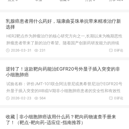
乳腺癌患者用什么药好，瑞康曲妥珠单抗带来精准治疗新
选择
HER2靶点作为肿瘤治疗的核心研究方向之一,长期以来为晚期恶性
肿瘤患者带来了新的治疗希望。随着国产创新药研发能力的持续
提升,针对该靶点的抗体偶联药物(ADC)不断实现突破,瑞康曲妥珠
2026-03-31
231
0评论
单抗基于精准作用机制展现的疗效与安全性,为特定肿瘤患者群体
提供了切实可行的治疗选择,相关研发动态与临床数据均有据可依,
逆转了！这款靶向药能治EGFR20号外显子插入突变的非
客观反映了药品的实际应用价值。 2025年9月17日,据国家药品监
小细胞肺癌
督管理局药品审评中心(CDE)显
试验名称：评价JMT-101联合阿法替尼或奥希替尼治疗EGFR20号
外显子插入突变的ⅢB或Ⅳ期非小细胞肺癌患者的安全性和有效性
的Ⅰb期临床研究做过基因检测的非小细胞肺癌患者，请将报告发
2026-02-23
564
0评论
送至全球肿瘤医生网医学部，我们的专家将为您全面分析检测报
告，匹配能够入组的临床试验，以及有无新药可以使用。肺癌Ex2
收藏 | 非小细胞肺癌该用什么药？靶向药物速查手册来
0Ins靶向药物,EGFR20突变靶向药JMT-101临床试验招募进行中
了！（靶点-靶向药-适应症-指南推荐）
绝大多数肺癌属于非小细胞肺癌，占85%左右，如果患者被诊断