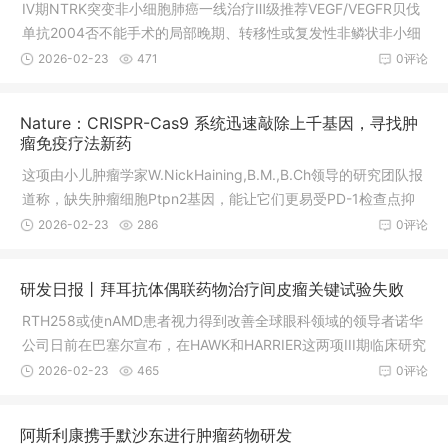
Ⅳ期NTRK突变非小细胞肺癌一线治疗Ⅲ级推荐VEGF/VEGFR贝伐
为非小细胞肺癌，尤其是不吸烟的患者，我们推荐做基因检测。
单抗2004否不能手术的局部晚期、转移性或复发性非鳞状非小细
患者只要基因检测证实存在
胞肺癌VEGF/VEGFR雷莫芦单抗2014是转移性非小细胞肺癌抗癌
2026-02-23
471
0评论
方舟计划领航,把握生的机会同时，基因药物汇也为大家精选了多
项正在招募各突变类型的非小细胞肺癌患者的临床试验项目，大
Nature：CRISPR-Cas9 系统迅速敲除上千基因，寻找肿
家可以根据自身疾病及治疗情况进行选择，或咨询医学部()获取指
瘤免疫疗法新药
导，在专业医学顾问的帮助下匹配合适的临床试验项目。Ⅳ期RO
这项由小儿肿瘤学家W.NickHaining,B.M.,B.Ch领导的研究团队报
S1突变非小细胞肺癌一线治疗Ⅰ级推荐，二线治疗寡进展或脑转移
道称，缺失肿瘤细胞Ptpn2基因，能让它们更易受PD-1检查点抑
患者Ⅰ级推荐BRAF达
制剂影响。根据肿瘤细胞存活率，Manguso筛选出了对PD-1阻断
2026-02-23
286
0评论
敏感的基因缺失类型。”筛选数以千计的潜在目标Haining实验室的
研究生、本文一作RobertManguso为“广撒网筛选”设计了一个能
研发日报丨拜耳抗体偶联药物治疗间皮瘤关键试验失败
识别帮助癌细胞逃避免疫攻击的基因的遗传筛选系统。他用CRIS
PR-Cas9“分子剪刀”系统地敲除了黑色素瘤皮肤癌细胞中2368个
RTH258或使nAMD患者视力得到改善全球眼科领域的领导者诺华
表达基因，从而鉴定哪些基因被删除后癌
公司日前在巴塞尔宣布，在HAWK和HARRIER这两项III期临床研究
中，RTH2586mg治疗方案达到主要终点和关键次要终点。Gilea
2026-02-23
465
0评论
d新药组合获3期成功用于治疗HIV感染今天，GileadSciences公
司宣布了两项3期研究的48周详细结果，评估了新型在研整合酶
阿斯利康携手默沙东进行肿瘤药物研发
链转移抑制剂和emtricitabine/tenofoviralafenamide固定剂量组