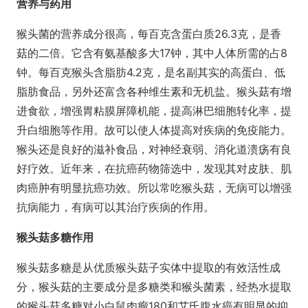
营养与药用
猴头菌的营养成分很高，每百克含蛋白质26.3克，是香
菇的二倍。它含有氨基酸多大17钟，其中人体所需的占8
钟。每百克猴头含脂肪4.2克，是名副其实的高蛋白、低
脂肪食品，另外还富含各种维生素和无机盐。猴头菇有增
进食欲，增强胃粘膜屏障机能，提高淋巴细胞转化率，提
升白细胞等作用。故可以使人体提高对疾病的免疫能力。
猴头还是良好的滋补食品，对神经衰弱、消化道溃疡有良
好疗效。近年来，在抗癌药物筛选中，发现其对皮肤、肌
肉癌肿有明显抗癌功效。所以常吃猴头菇，无病可以增强
抗病能力，有病可以其治疗疾病的作用。
猴头菇多糖作用
猴头菇多糖是从优质猴头菇子实体中提取的有效活性成
分，猴头菇的主要成分是多糖类和猴头菌素，经热水提取
的猴头菇多糖对小白鼠肉瘤180和艾氏腹水癌有明显的抑