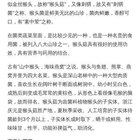
似金丝猴头，故称“猴头菇”，又像刺猬，故又有“刺猬
菌”之称。猴头菌是鲜美无比的山珍，菌肉鲜嫩，香醇可
口，有“素中荤”之称。
在菌类蔬菜里面，是比较少见的一种，也是一种名贵的食
用菌，被列入八大山珍之一。猴头菇具有很好的使用功
效，具有营养与药用的结合。
古有“山中猴头，海味燕窝”之说。猴头与鱼翅、熊掌、燕
窝并誉为四大名菜。猴头是深山老林中的一种大型肉质
菌，喜欢生长在阔叶树干断面或树洞中。幼小时呈白色，
成熟后则变成毛茸茸的黄棕色，从形色上看很像毛猴的脑
袋，故而得名。猴头菇为齿菌科植物猴头的子实体。浙江
庆元是猴头菇胜产地，夏秋季采收。人工培育的子实体待
菌龄到3个月以上，子实体长成时取下，晒干或鲜用。性
味味甘，性平。功能补脾益气，助消化。