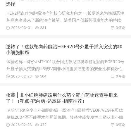
选择
HER2靶点作为肿瘤治疗的核心研究方向之一,长期以来为晚期恶性
肿瘤患者带来了新的治疗希望。随着国产创新药研发能力的持续
提升,针对该靶点的抗体偶联药物(ADC)不断实现突破,瑞康曲妥珠
2026-03-31
231
0评论
单抗基于精准作用机制展现的疗效与安全性,为特定肿瘤患者群体
提供了切实可行的治疗选择,相关研发动态与临床数据均有据可依,
逆转了！这款靶向药能治EGFR20号外显子插入突变的非
客观反映了药品的实际应用价值。 2025年9月17日,据国家药品监
小细胞肺癌
督管理局药品审评中心(CDE)显
试验名称：评价JMT-101联合阿法替尼或奥希替尼治疗EGFR20号
外显子插入突变的ⅢB或Ⅳ期非小细胞肺癌患者的安全性和有效性
的Ⅰb期临床研究做过基因检测的非小细胞肺癌患者，请将报告发
2026-02-23
564
0评论
送至全球肿瘤医生网医学部，我们的专家将为您全面分析检测报
告，匹配能够入组的临床试验，以及有无新药可以使用。肺癌Ex2
收藏 | 非小细胞肺癌该用什么药？靶向药物速查手册来
0Ins靶向药物,EGFR20突变靶向药JMT-101临床试验招募进行中
了！（靶点-靶向药-适应症-指南推荐）
绝大多数肺癌属于非小细胞肺癌，占85%左右，如果患者被诊断
Ⅳ期NTRK突变非小细胞肺癌一线治疗Ⅲ级推荐VEGF/VEGFR贝伐
为非小细胞肺癌，尤其是不吸烟的患者，我们推荐做基因检测。
单抗2004否不能手术的局部晚期、转移性或复发性非鳞状非小细
患者只要基因检测证实存在
胞肺癌VEGF/VEGFR雷莫芦单抗2014是转移性非小细胞肺癌抗癌
2026-02-23
472
0评论