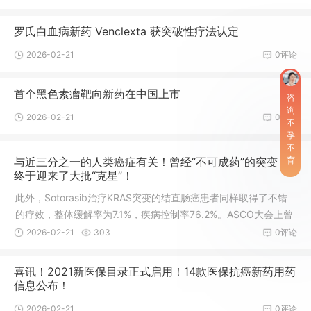
物Lynparza。除了Lynparza外，两家公司还将联合开发和商业化
阿斯利康治疗包括甲状腺癌在内的多种适应症的MEK选择性抑制
罗氏白血病新药 Venclexta 获突破性疗法认定
剂selumetinib药物。此外，两家公司会分别开发Lynparza与各自
2026-02-21
0评论
的PD-L1药物（Imfinzi或Keytruda）联合治疗癌症的疗法。阿斯
利康和默沙东将同时地开展Lynparza作为单一药物治
首个黑色素瘤靶向新药在中国上市
咨
询
2026-02-21
0评论
不
孕
不
与近三分之一的人类癌症有关！曾经“不可成药”的突变，
育
终于迎来了大批“克星”！
此外，Sotorasib治疗KRAS突变的结直肠癌患者同样取得了不错
的疗效，整体缓解率为7.1%，疾病控制率76.2%。ASCO大会上曾
经公开了多西他赛联合曲美替尼治疗KRAS突变非小细胞肺癌患者
2026-02-21
303
0评论
的疗效，整体缓解率为33%，中位无进展生存期4.1个月，中位总
生存期11.1个月。通常来说，发生了KRAS突变的结直肠癌患者，
喜讯！2021新医保目录正式启用！14款医保抗癌新药用药
二线治疗的整体缓解率只有约5%，即只有5%的患者能够在现有方
信息公布！
案的治疗下得到临床缓解。PD-1/PD-L1抑制剂在各类靶向治疗药
2026-02-21
0评论