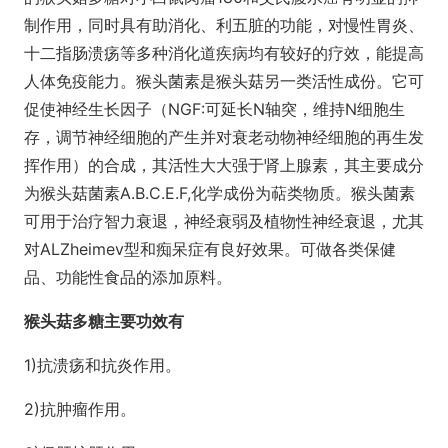
制作用，同时具有助消化、利五脏的功能，对慢性胃炎、
十二指肠溃疡等多种消化道疾病均有较好的疗效，能提高
人体免疫能力。猴头菌素是猴头菇另一类活性成份。它可
促使神经生长因子（NGF:可延长N轴突，维持N细胞生
存，调节神经细胞的产生并对衰老动物神经细胞的再生发
挥作用）的合成，其活性大大强于肾上腺素，其主要成分
为猴头菇菌素A.B.C.E.F,化学成份为萜类物质。猴头菌素
可用于治疗智力衰退，神经衰弱及植物性神经衰退，尤其
对ALZheimev型和痴呆症有良好效果。可做各类保健
品、功能性食品的添加原料。
猴头菇多糖主要功效有
1)抗溃疡和抗炎作用。
2)抗肿瘤作用。