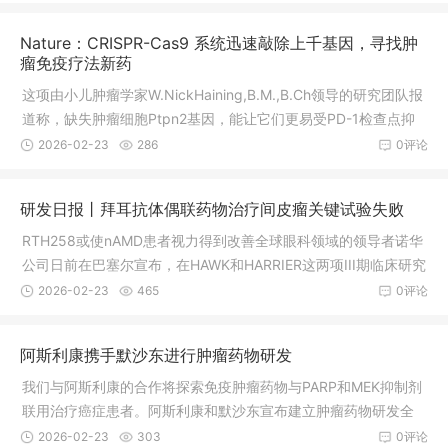
方舟计划领航,把握生的机会同时，基因药物汇也为大家精选了多
项正在招募各突变类型的非小细胞肺癌患者的临床试验项目，大
Nature：CRISPR-Cas9 系统迅速敲除上千基因，寻找肿
家可以根据自身疾病及治疗情况进行选择，或咨询医学部()获取指
瘤免疫疗法新药
导，在专业医学顾问的帮助下匹配合适的临床试验项目。Ⅳ期RO
这项由小儿肿瘤学家W.NickHaining,B.M.,B.Ch领导的研究团队报
S1突变非小细胞肺癌一线治疗Ⅰ级推荐，二线治疗寡进展或脑转移
道称，缺失肿瘤细胞Ptpn2基因，能让它们更易受PD-1检查点抑
患者Ⅰ级推荐BRAF达
制剂影响。根据肿瘤细胞存活率，Manguso筛选出了对PD-1阻断
2026-02-23
286
0评论
敏感的基因缺失类型。”筛选数以千计的潜在目标Haining实验室的
研究生、本文一作RobertManguso为“广撒网筛选”设计了一个能
研发日报丨拜耳抗体偶联药物治疗间皮瘤关键试验失败
识别帮助癌细胞逃避免疫攻击的基因的遗传筛选系统。他用CRIS
PR-Cas9“分子剪刀”系统地敲除了黑色素瘤皮肤癌细胞中2368个
RTH258或使nAMD患者视力得到改善全球眼科领域的领导者诺华
表达基因，从而鉴定哪些基因被删除后癌
公司日前在巴塞尔宣布，在HAWK和HARRIER这两项III期临床研究
中，RTH2586mg治疗方案达到主要终点和关键次要终点。Gilea
2026-02-23
465
0评论
d新药组合获3期成功用于治疗HIV感染今天，GileadSciences公
司宣布了两项3期研究的48周详细结果，评估了新型在研整合酶
阿斯利康携手默沙东进行肿瘤药物研发
链转移抑制剂和emtricitabine/tenofoviralafenamide固定剂量组
合的有效性和安全性，用于治疗HIV-1感染的初治成人患者。Neur
我们与阿斯利康的合作将探索免疫肿瘤药物与PARP和MEK抑制剂
oDerm是一家中
联用治疗癌症患者。阿斯利康和默沙东宣布建立肿瘤药物研发全
球占率伙伴关系，共同开发和市场化阿斯利康治疗多种癌症的药
2026-02-23
303
0评论