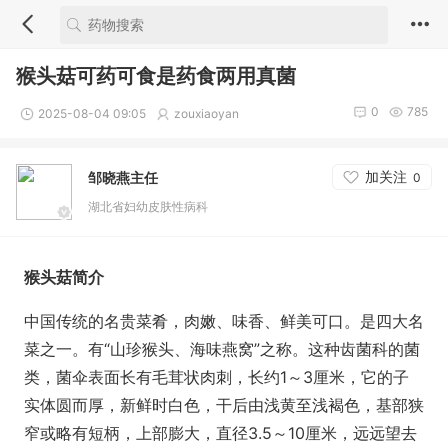
猴头菇可药可食是药食两用真菌
0
785
2025-08-04 09:05
zouxiaoyan
加关注
邹晓燕主任
0
湖北省妇幼皮肤性病科
猴头菇简介
中国传统的名贵菜肴，肉嫩、味香、鲜美可口。是四大名
菜之一。有“山珍猴头、海味燕窝”之称。这种齿菌科的菌
类，菌伞表面长有毛茸状肉刺，长约1～3厘米，它的子
实体圆而厚，新鲜时白色，干后由浅黄至浅褐色，基部狭
窄或略有短柄，上部膨大，直径3.5～10厘米，远远望去