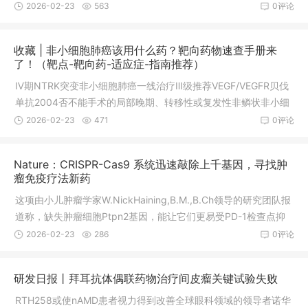
的Ⅰb期临床研究做过基因检测的非小细胞肺癌患者，请将报告发
2026-02-23
563
0评论
送至全球肿瘤医生网医学部，我们的专家将为您全面分析检测报
告，匹配能够入组的临床试验，以及有无新药可以使用。肺癌Ex2
收藏 | 非小细胞肺癌该用什么药？靶向药物速查手册来
0Ins靶向药物,EGFR20突变靶向药JMT-101临床试验招募进行中
了！（靶点-靶向药-适应症-指南推荐）
绝大多数肺癌属于非小细胞肺癌，占85%左右，如果患者被诊断
Ⅳ期NTRK突变非小细胞肺癌一线治疗Ⅲ级推荐VEGF/VEGFR贝伐
为非小细胞肺癌，尤其是不吸烟的患者，我们推荐做基因检测。
单抗2004否不能手术的局部晚期、转移性或复发性非鳞状非小细
患者只要基因检测证实存在
胞肺癌VEGF/VEGFR雷莫芦单抗2014是转移性非小细胞肺癌抗癌
2026-02-23
471
0评论
方舟计划领航,把握生的机会同时，基因药物汇也为大家精选了多
项正在招募各突变类型的非小细胞肺癌患者的临床试验项目，大
Nature：CRISPR-Cas9 系统迅速敲除上千基因，寻找肿
家可以根据自身疾病及治疗情况进行选择，或咨询医学部()获取指
瘤免疫疗法新药
导，在专业医学顾问的帮助下匹配合适的临床试验项目。Ⅳ期RO
这项由小儿肿瘤学家W.NickHaining,B.M.,B.Ch领导的研究团队报
S1突变非小细胞肺癌一线治疗Ⅰ级推荐，二线治疗寡进展或脑转移
道称，缺失肿瘤细胞Ptpn2基因，能让它们更易受PD-1检查点抑
患者Ⅰ级推荐BRAF达
制剂影响。根据肿瘤细胞存活率，Manguso筛选出了对PD-1阻断
2026-02-23
286
0评论
敏感的基因缺失类型。”筛选数以千计的潜在目标Haining实验室的
研究生、本文一作RobertManguso为“广撒网筛选”设计了一个能
研发日报丨拜耳抗体偶联药物治疗间皮瘤关键试验失败
识别帮助癌细胞逃避免疫攻击的基因的遗传筛选系统。他用CRIS
PR-Cas9“分子剪刀”系统地敲除了黑色素瘤皮肤癌细胞中2368个
RTH258或使nAMD患者视力得到改善全球眼科领域的领导者诺华