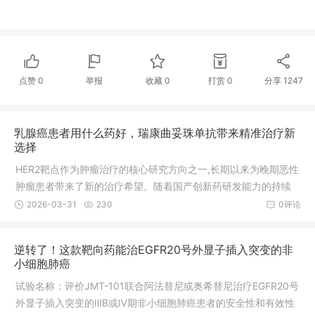
点赞
0
举报
收藏
0
打赏
0
分享
1247
乳腺癌患者用什么药好，瑞康曲妥珠单抗带来精准治疗新
选择
HER2靶点作为肿瘤治疗的核心研究方向之一,长期以来为晚期恶性
肿瘤患者带来了新的治疗希望。随着国产创新药研发能力的持续
提升,针对该靶点的抗体偶联药物(ADC)不断实现突破,瑞康曲妥珠
2026-03-31
230
0评论
单抗基于精准作用机制展现的疗效与安全性,为特定肿瘤患者群体
提供了切实可行的治疗选择,相关研发动态与临床数据均有据可依,
逆转了！这款靶向药能治EGFR20号外显子插入突变的非
客观反映了药品的实际应用价值。 2025年9月17日,据国家药品监
小细胞肺癌
督管理局药品审评中心(CDE)显
试验名称：评价JMT-101联合阿法替尼或奥希替尼治疗EGFR20号
外显子插入突变的ⅢB或Ⅳ期非小细胞肺癌患者的安全性和有效性