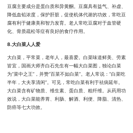
豆腐主要成分是蛋白质和异黄酮。豆腐具有益气、补虚、
降低血铅浓度，保护肝脏，促使机体代谢的功效，常吃豆
腐有利于健康美和智力发育。老人常吃豆腐对于血管硬
化、骨质疏松等症有良好的食疗作用。
8.大白菜人人爱
大白菜，平常菜，老年人，最喜爱。白菜味道鲜美、劳素
皆宜，国画大师齐白石先生有一幅大白菜图，独论白菜
为“菜中之王”，并赞“百菜不如白菜”。老人常说：“白菜吃
半年，大夫享清闲”。可见，常吃白菜有利于祛病延年。
大白菜含有矿物质、维生素、蛋白质、粗纤维。从药用功
效说，大白菜能养胃、利肠、解酒、利便、降脂、清热、
防癌等七大功效。