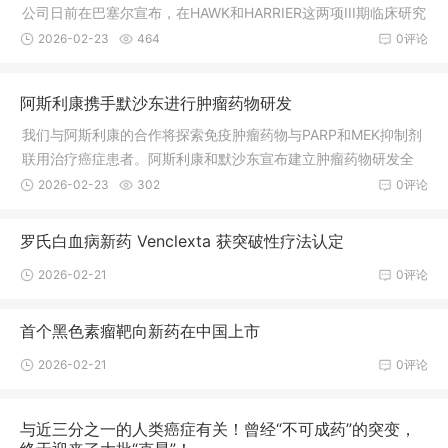
表达基因，从而鉴定哪些基因被删除后癌
公司日前在巴塞尔宣布，在HAWK和HARRIER这两项III期临床研究
中，RTH2586mg治疗方案达到主要终点和关键次要终点。Gilea
2026-02-23
464
0评论
d新药组合获3期成功用于治疗HIV感染今天，GileadSciences公
司宣布了两项3期研究的48周详细结果，评估了新型在研整合酶
阿斯利康携手默沙东进行肿瘤药物研发
链转移抑制剂和emtricitabine/tenofoviralafenamide固定剂量组
合的有效性和安全性，用于治疗HIV-1感染的初治成人患者。Neur
我们与阿斯利康的合作将探索免疫肿瘤药物与PARP和MEK抑制剂
oDerm是一家中
联用治疗癌症患者。阿斯利康和默沙东宣布建立肿瘤药物研发全
球占率伙伴关系，共同开发和市场化阿斯利康治疗多种癌症的药
2026-02-23
302
0评论
物Lynparza。除了Lynparza外，两家公司还将联合开发和商业化
阿斯利康治疗包括甲状腺癌在内的多种适应症的MEK选择性抑制
罗氏白血病新药 Venclexta 获突破性疗法认定
剂selumetinib药物。此外，两家公司会分别开发Lynparza与各自
2026-02-21
0评论
的PD-L1药物（Imfinzi或Keytruda）联合治疗癌症的疗法。阿斯
利康和默沙东将同时地开展Lynparza作为单一药物治
首个黑色素瘤靶向新药在中国上市
2026-02-21
0评论
与近三分之一的人类癌症有关！曾经“不可成药”的突变，