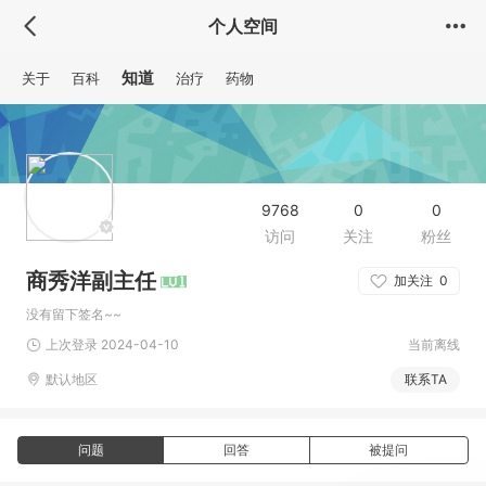
个人空间
知道
关于
百科
治疗
药物
9768
0
0
访问
关注
粉丝
商秀洋副主任
加关注
0
没有留下签名~~
上次登录 2024-04-10
当前离线
默认地区
联系TA
问题
回答
被提问