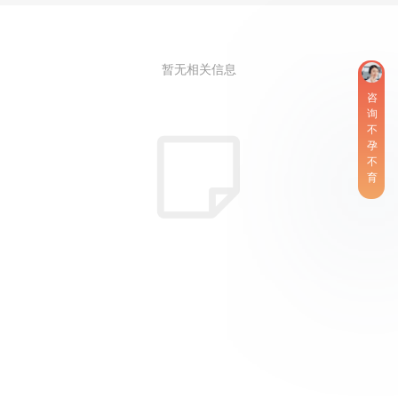
暂无相关信息
咨
询
不
孕
不
育