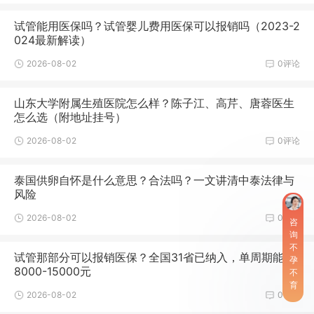
试管能用医保吗？试管婴儿费用医保可以报销吗（2023-2
024最新解读）
2026-08-02
0评论
山东大学附属生殖医院怎么样？陈子江、高芹、唐蓉医生
怎么选（附地址挂号）
2026-08-02
0评论
泰国供卵自怀是什么意思？合法吗？一文讲清中泰法律与
风险
2026-08-02
0评论
咨
询
不
试管那部分可以报销医保？全国31省已纳入，单周期能报
孕
8000-15000元
不
育
2026-08-02
0评论