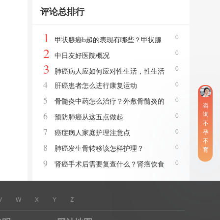
细流程与实用建议！
评论总排行
1
0
甲状腺癌b超的表现有哪些？甲状腺
2
0
癌的症状是什么
中日友好医院概况
3
0
肺癌病人应如何应对性生活，性生活
4
0
肝癌患者怎么进行康复运动
是否会妨碍疾病的康复或促进肿
5
0
骨髓炎中药怎么治疗？外敷骨髓炎的
咨
6
询
0
草药有哪些
预防肺癌从这五点做起
不
7
0
癌症病人家庭护理注意点
孕
不
8
0
肺癌发生骨转移该怎样护理？
育
9
0
肾癌手术后需要复查什么？肾癌饮食
和调养怎么注意
V
W
X
Y
Z