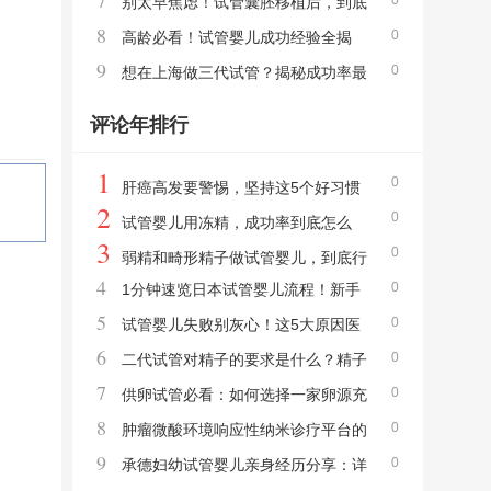
7
0
作祟！早了解早预防
别太早焦虑！试管囊胚移植后，到底
8
0
第几天才能测出来？
高龄必看！试管婴儿成功经验全揭
9
0
秘，这些关键点你掌握了吗？
想在上海做三代试管？揭秘成功率最
高的医院选择攻略
评论年排行
1
0
肝癌高发要警惕，坚持这5个好习惯
2
0
可预防！
试管婴儿用冻精，成功率到底怎么
3
0
样？
弱精和畸形精子做试管婴儿，到底行
4
0
1分钟速览日本试管婴儿流程！新手
不行？
5
0
必看准备事项全解析
试管婴儿失败别灰心！这5大原因医
6
0
生可能没细说
二代试管对精子的要求是什么？精子
7
0
碎片率23助孕成功率高不高
供卵试管必看：如何选择一家卵源充
8
0
足的三甲医院？
肿瘤微酸环境响应性纳米诊疗平台的
9
0
构建新思路
承德妇幼试管婴儿亲身经历分享：详