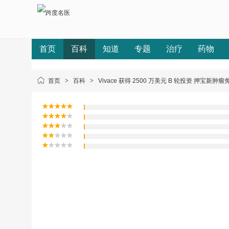
首页
百科
知道
专题
治疗
药物
首页
>
百科
>
Vivace 获得 2500 万美元 B 轮投资 押宝新肿瘤