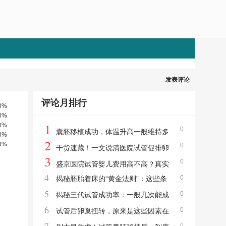
发表评论
评论月排行
0%
0%
1
0%
0
囊胚移植成功，体温升高一般维持多
0%
2
0%
0
少天？一文讲清时间与应对
干货速藏！一文说清医院试管促排卵
3
0
的完整步骤与注意事项
盛京医院试管婴儿费用高不高？真实
4
0
揭秘胚胎着床的“黄金法则”：这些条
账单告诉你，这笔钱花得值不值
5
0
件让试管成功率翻倍！
揭秘三代试管成功率：一般几次能成
6
0
功？真实数据告诉你答案
试管后卵巢扭转，原来是这些因素在