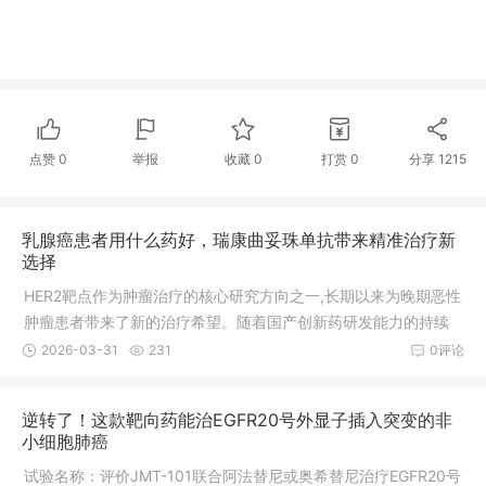
点赞
0
举报
收藏
0
打赏
0
分享
1215
乳腺癌患者用什么药好，瑞康曲妥珠单抗带来精准治疗新
选择
HER2靶点作为肿瘤治疗的核心研究方向之一,长期以来为晚期恶性
肿瘤患者带来了新的治疗希望。随着国产创新药研发能力的持续
提升,针对该靶点的抗体偶联药物(ADC)不断实现突破,瑞康曲妥珠
2026-03-31
231
0评论
单抗基于精准作用机制展现的疗效与安全性,为特定肿瘤患者群体
提供了切实可行的治疗选择,相关研发动态与临床数据均有据可依,
逆转了！这款靶向药能治EGFR20号外显子插入突变的非
客观反映了药品的实际应用价值。 2025年9月17日,据国家药品监
小细胞肺癌
督管理局药品审评中心(CDE)显
试验名称：评价JMT-101联合阿法替尼或奥希替尼治疗EGFR20号