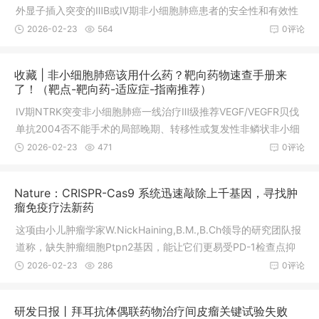
外显子插入突变的ⅢB或Ⅳ期非小细胞肺癌患者的安全性和有效性
的Ⅰb期临床研究做过基因检测的非小细胞肺癌患者，请将报告发
2026-02-23
564
0评论
送至全球肿瘤医生网医学部，我们的专家将为您全面分析检测报
告，匹配能够入组的临床试验，以及有无新药可以使用。肺癌Ex2
收藏 | 非小细胞肺癌该用什么药？靶向药物速查手册来
0Ins靶向药物,EGFR20突变靶向药JMT-101临床试验招募进行中
了！（靶点-靶向药-适应症-指南推荐）
绝大多数肺癌属于非小细胞肺癌，占85%左右，如果患者被诊断
Ⅳ期NTRK突变非小细胞肺癌一线治疗Ⅲ级推荐VEGF/VEGFR贝伐
为非小细胞肺癌，尤其是不吸烟的患者，我们推荐做基因检测。
单抗2004否不能手术的局部晚期、转移性或复发性非鳞状非小细
患者只要基因检测证实存在
胞肺癌VEGF/VEGFR雷莫芦单抗2014是转移性非小细胞肺癌抗癌
2026-02-23
471
0评论
方舟计划领航,把握生的机会同时，基因药物汇也为大家精选了多
项正在招募各突变类型的非小细胞肺癌患者的临床试验项目，大
Nature：CRISPR-Cas9 系统迅速敲除上千基因，寻找肿
家可以根据自身疾病及治疗情况进行选择，或咨询医学部()获取指
瘤免疫疗法新药
导，在专业医学顾问的帮助下匹配合适的临床试验项目。Ⅳ期RO
这项由小儿肿瘤学家W.NickHaining,B.M.,B.Ch领导的研究团队报
S1突变非小细胞肺癌一线治疗Ⅰ级推荐，二线治疗寡进展或脑转移
道称，缺失肿瘤细胞Ptpn2基因，能让它们更易受PD-1检查点抑
患者Ⅰ级推荐BRAF达
制剂影响。根据肿瘤细胞存活率，Manguso筛选出了对PD-1阻断
2026-02-23
286
0评论
敏感的基因缺失类型。”筛选数以千计的潜在目标Haining实验室的
研究生、本文一作RobertManguso为“广撒网筛选”设计了一个能
研发日报丨拜耳抗体偶联药物治疗间皮瘤关键试验失败
识别帮助癌细胞逃避免疫攻击的基因的遗传筛选系统。他用CRIS