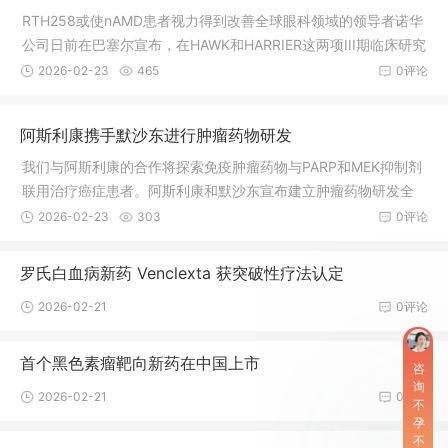
PR-Cas9“分子剪刀”系统地敲除了黑色素瘤皮肤癌细胞中2368个
RTH258或使nAMD患者视力得到改善全球眼科领域的领导者诺华
表达基因，从而鉴定哪些基因被删除后癌
公司日前在巴塞尔宣布，在HAWK和HARRIER这两项III期临床研究
中，RTH2586mg治疗方案达到主要终点和关键次要终点。Gilea
2026-02-23
465
0评论
d新药组合获3期成功用于治疗HIV感染今天，GileadSciences公
司宣布了两项3期研究的48周详细结果，评估了新型在研整合酶
阿斯利康携手默沙东进行肿瘤药物研发
链转移抑制剂和emtricitabine/tenofoviralafenamide固定剂量组
合的有效性和安全性，用于治疗HIV-1感染的初治成人患者。Neur
我们与阿斯利康的合作将探索免疫肿瘤药物与PARP和MEK抑制剂
oDerm是一家中
联用治疗癌症患者。阿斯利康和默沙东宣布建立肿瘤药物研发全
球占率伙伴关系，共同开发和市场化阿斯利康治疗多种癌症的药
2026-02-23
303
0评论
物Lynparza。除了Lynparza外，两家公司还将联合开发和商业化
阿斯利康治疗包括甲状腺癌在内的多种适应症的MEK选择性抑制
罗氏白血病新药 Venclexta 获突破性疗法认定
剂selumetinib药物。此外，两家公司会分别开发Lynparza与各自
2026-02-21
0评论
的PD-L1药物（Imfinzi或Keytruda）联合治疗癌症的疗法。阿斯
利康和默沙东将同时地开展Lynparza作为单一药物治
首个黑色素瘤靶向新药在中国上市
咨
询
2026-02-21
0评论
不
孕
不