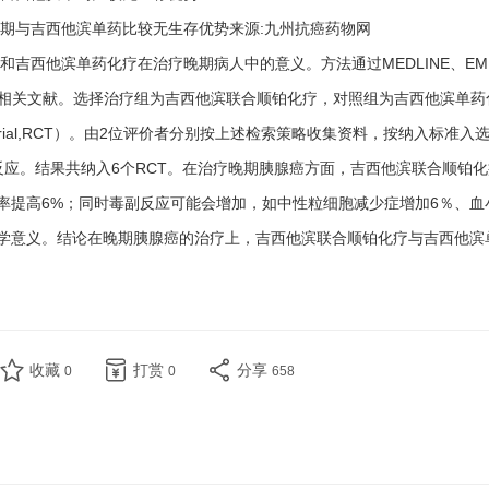
晚期与吉西他滨单药比较无生存优势来源:九州抗癌药物网
和吉西他滨单药化疗在治疗晚期病人中的意义。方法通过MEDLINE、EM
的相关文献。选择治疗组为吉西他滨联合顺铂化疗，对照组为吉西他滨单药
ledtrial,RCT）。由2位评价者分别按上述检索策略收集资料，按纳入标准入
副反应。结果共纳入6个RCT。在治疗晚期胰腺癌方面，吉西他滨联合顺铂化
率提高6%；同时毒副反应可能会增加，如中性粒细胞减少症增加6％、血
计学意义。结论在晚期胰腺癌的治疗上，吉西他滨联合顺铂化疗与吉西他滨
收藏
打赏
分享
0
0
658