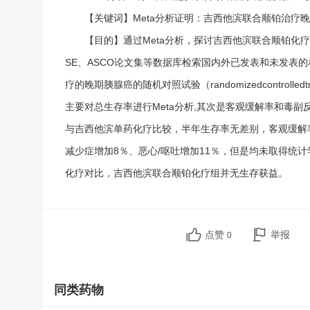
【关键词】Meta分析证明：吉西他滨联合顺铂治疗
【目的】通过Meta分析，探讨吉西他滨联合顺铂化疗
SE、ASCO论文集等数据库检索国内外已发表和未发表
疗的晚期胰腺癌的随机对照试验（randomizedcontrol
主要对总生存率进行Meta分析,其次是客观缓解率和毒
与吉西他滨单药化疗比较，半年生存率无差别，客观缓解
减少症增加8％、恶心/呕吐增加11％，但是均未取得统
化疗对比，吉西他滨联合顺铂化疗组并无生存获益。
点赞
举报
0
同类药物