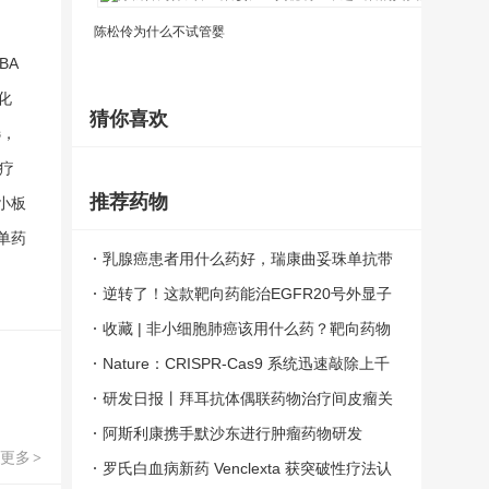
陈松伶为什么不试管婴
试
BA
化
猜你喜欢
选，
疗
推荐药物
小板
单药
乳腺癌患者用什么药好，瑞康曲妥珠单抗带
来精准治疗新选择
逆转了！这款靶向药能治EGFR20号外显子
插入突变的非小细胞肺癌
收藏 | 非小细胞肺癌该用什么药？靶向药物
速查手册来了！（靶点-靶向药-适应症-指南
Nature：CRISPR-Cas9 系统迅速敲除上千
推荐）
基因，寻找肿瘤免疫疗法新药
研发日报丨拜耳抗体偶联药物治疗间皮瘤关
键试验失败
阿斯利康携手默沙东进行肿瘤药物研发
更多
>
罗氏白血病新药 Venclexta 获突破性疗法认