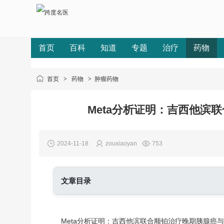
首页
百科
知道
专题
治疗
药物
首页
>
药物
>
肿瘤药物
Meta分析证明：吉西他滨
2024-11-18
zouxiaoyan
753
文章目录
Meta分析证明：吉西他滨联合顺铂治疗晚期胰腺癌