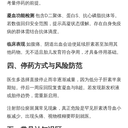
考量停药的前提。
凝血功能检测
包含D二聚体、蛋白S、抗心磷脂抗体等。
若数值回归安全范围，提示高凝状态缓解。存在自身免疫
病的群体需结合抗体滴度。
临床表现
如腹痛、阴道出血会迫使延续肝素甚至加用其
他药物。无不适且胎儿发育符合孕周，才具备停用基础。
四、停药方式与风险防范
医生多选择直接停止而非逐渐减量，因为低分子肝素半衰
期短。停后一周应回院复査凝血与B超。若发现新发积液
或胎停趋势，需重新启用。
注射部位瘀斑属常见现象，真正危险是罕见肝素诱导血小
板减少。出现头痛、视物模糊要即刻就医。