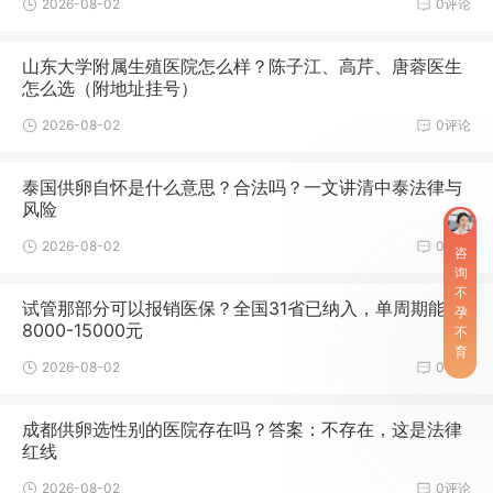
2026-08-02
0评论
山东大学附属生殖医院怎么样？陈子江、高芹、唐蓉医生
怎么选（附地址挂号）
2026-08-02
0评论
泰国供卵自怀是什么意思？合法吗？一文讲清中泰法律与
风险
2026-08-02
0评论
咨
询
不
试管那部分可以报销医保？全国31省已纳入，单周期能报
孕
8000-15000元
不
育
2026-08-02
0评论
成都供卵选性别的医院存在吗？答案：不存在，这是法律
红线
2026-08-02
0评论