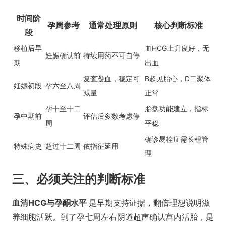
时间阶
孕周参考
通常处理原则
核心判断标准
段
移植后早
血HCG上升良好，无
妊娠确认前
持续用药不可自停
期
出血
复査凝血，稳定可
B超见胎心，D二聚体
妊娠初段
孕六至八周
减量
正常
孕十至十二
胎盘功能建立，指标
孕中期前
评估后多数考虑停
周
平稳
确诊易栓症需长程管
特殊病史
超过十二周
依指征延用
理
三、必须关注的判断标准
血清HCG与孕酮水平
是早期支持证据，翻倍理想说明滋
养细胞活跃。到了孕七周左右阴道超声确认宫内活胎，是