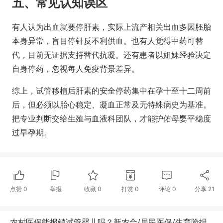
五、常见认知误区
有人认为出血就要停肝素，实际上流产相关出血多因胚胎
本身异常，盲目停针反不利供血。也有人觉得中药可替
代，目前无证据支持替代抗凝。还有患者以姐妹经验决定
自身停药，忽视每人免疫背景差异。
综上，试管移植后肝素的安全停药集中在孕十至十二周前
后，但必须以胎心稳定、凝血正常及无特殊病史为基准。
把专业判断交给生殖与血液科团队，才能护佑母婴平稳度
过早孕期。
点赞
0
举报
收藏
0
打赏
0
评论
0
分享
21
农村医保能报销试管婴儿吗？新农合/居民医保/生育险报