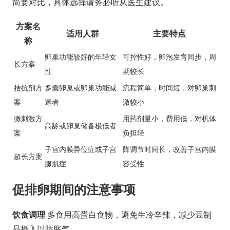
简要对比，具体选择请务必听从医生建议。
方案名
适用人群
主要特点
称
卵巢功能较好的年轻女
可控性好，卵泡发育同步，周
长方案
性
期较长
拮抗剂方
多囊卵巢或卵巢功能减
流程简单，时间短，对卵巢刺
案
退者
激较小
微刺激方
用药剂量小，费用低，对机体
高龄或卵巢储备极低者
案
负担轻
子宫内膜异位症或子宫
降调节时间长，改善子宫内膜
超长方案
腺肌症
容受性
促排卵期间的注意事项
饮食调理
多食用高蛋白食物，避免生冷辛辣，减少豆制
品摄入以防胀气。