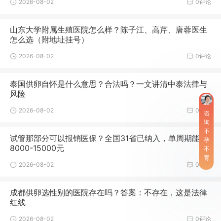
2026-08-02
0评论
山东大学附属生殖医院怎么样？陈子江、高芹、唐蓉医生
怎么选（附地址挂号）
2026-08-02
0评论
泰国供卵自怀是什么意思？合法吗？一文讲清中泰法律与
风险
2026-08-02
0评论
咨
询
不
试管那部分可以报销医保？全国31省已纳入，单周期能报
孕
8000-15000元
不
育
2026-08-02
0评论
成都供卵选性别的医院存在吗？答案：不存在，这是法律
红线
2026-08-02
0评论