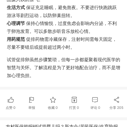
生活方式
保证充足睡眠，避免熬夜。不要进行快跑跳跃
游泳等剧烈运动，以防卵巢扭转。
心理调节
保持心情愉悦，过度焦虑会影响内分泌，不利
于卵泡发育。可以多散步听音乐放松心情。
用药规范
促排药物需冷藏保存，注射时间需每天固定，
尽量不要错后或提前超过两小时。
试管促排卵虽然步骤繁琐，但每一步都凝聚着现代医学的
智慧与关怀。了解流程是为了更好地配合治疗，而不是增
加心理负担。
点赞
0
举报
收藏
0
打赏
0
评论
0
分享
205
农村医保能报销试管婴儿吗？新农合/居民医保/生育险报