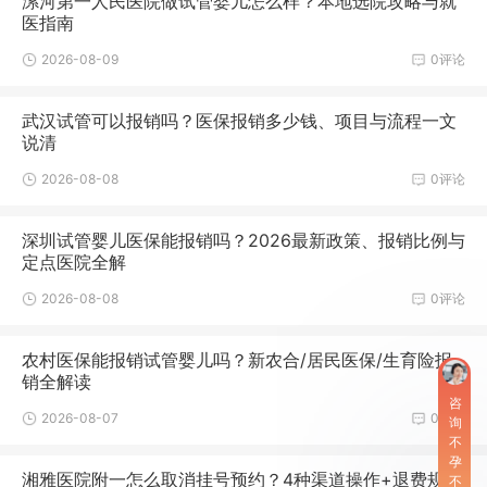
漯河第一人民医院做试管婴儿怎么样？本地选院攻略与就
医指南
2026-08-09
0评论
武汉试管可以报销吗？医保报销多少钱、项目与流程一文
说清
2026-08-08
0评论
深圳试管婴儿医保能报销吗？2026最新政策、报销比例与
定点医院全解
2026-08-08
0评论
农村医保能报销试管婴儿吗？新农合/居民医保/生育险报
销全解读
咨
2026-08-07
0评论
询
不
孕
湘雅医院附一怎么取消挂号预约？4种渠道操作+退费规则
不