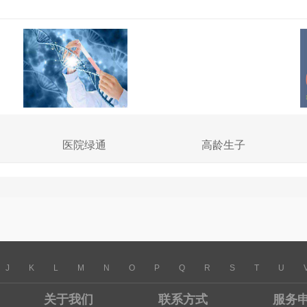
医院绿通
高龄生子
J
K
L
M
N
O
P
Q
R
S
T
U
关于我们
联系方式
服务