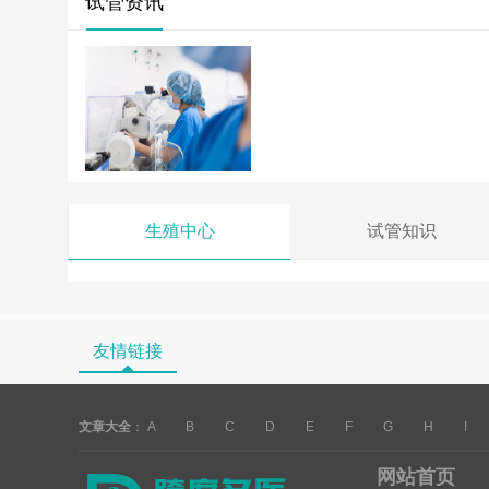
试管资讯
生殖中心
试管知识
友情链接
文章大全
：
A
B
C
D
E
F
G
H
I
网站首页