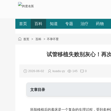
首页
百科
知道
专题
治疗
药物
首页
>
百科
>
不孕不育
试管移植失败别灰心！再
2026-06-02
kuadu-yy
145
0
文章目录
一、再次移植冻胚的完整流程
二、移植方案的选择与对比
胚胎移植后的着床是一个复杂的生理过程，受到多种