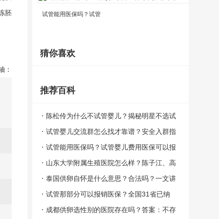
冻胚
试管能用医保吗？试管
猜你喜欢
轴：
推荐百科
陈松伶为什么不试管婴儿？揭秘明星不选试
管的真实原因
试管婴儿交流群怎么找才靠谱？安全入群指
南与避坑要点
试管能用医保吗？试管婴儿费用医保可以报
销吗（2023-2024最新解读）
山东大学附属生殖医院怎么样？陈子江、高
芹、唐蓉医生怎么选（附地址挂号）
泰国供卵自怀是什么意思？合法吗？一文讲
清中泰法律与风险
试管那部分可以报销医保？全国31省已纳
入，单周期能报8000-15000元
成都供卵选性别的医院存在吗？答案：不存