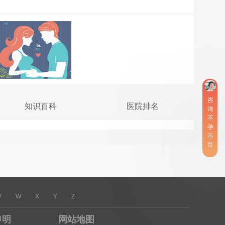
咨
知识百科
医院排名
询
不
孕
不
育
V
W
X
Y
Z
申明
网站地图