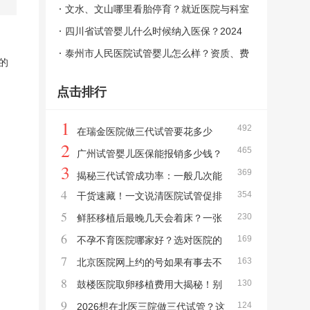
在，这是法律红线
文水、文山哪里看胎停育？就近医院与科室
选择指南
四川省试管婴儿什么时候纳入医保？2024
年11月起职工报70%一文看懂
泰州市人民医院试管婴儿怎么样？资质、费
的
用与医保全解析
点击排行
1
492
在瑞金医院做三代试管要花多少
2
465
钱？一文讲清单次与总预算
广州试管婴儿医保能报销多少钱？
3
369
2024-2026最新报销政策与金额一览
揭秘三代试管成功率：一般几次能
4
354
干货速藏！一文说清医院试管促排
成功？真实数据告诉你答案
5
230
卵的完整步骤与注意事项
鲜胚移植后最晚几天会着床？一张
6
169
时间表帮你读懂关键期
不孕不育医院哪家好？选对医院的
7
163
5个关键标准
北京医院网上约的号如果有事去不
8
130
了，能解约吗？取消退费全攻略
鼓楼医院取卵移植费用大揭秘！别
9
124
让预算成为你的备孕“绊脚石”
2026想在北医三院做三代试管？这