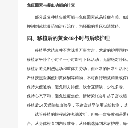
免疫因素与凝血功能的排查
部分反复种植失败可能与免疫因素或易栓症有关。如
抑制剂或抗凝药物进行治疗，为胚胎的着床扫清障碍。
四、移植后的黄金48小时与后续护理
移植手术结束并不意味着万事大吉，术后的护理同样
移植后平卧半小时至一小时即可下床活动，无需绝对卧床
移植后避免剧烈运动和重体力劳动，但正常的日常生活不
严格按照医嘱使用黄体酮等药物，不可自行增减药量或停
保持大便通畅，避免用力排便。饮食宜清淡，少吃多餐。
保持心态平和，避免过度焦虑。情绪紧张会引起子宫收缩
移植后14天返院抽血验孕，不建议过早使用试纸检测，
试管移植的旅程或许充满波折，但每一次失败都是通
合。从身体检查到内膜准备，从胚胎选择到术后护理，每