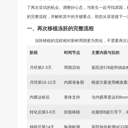
自然周期方案
了再次尝试的机会。调整好心态，与医生一起寻找原因，
人工周期方案
的完整流程，并解析其中的关键要点，助您从容迎接下一
三、提高再次移植成功率的关键要点
一、再次移植冻胚的完整流程
子宫内膜容受性的优化
胚胎质量的再次筛选
冻胚移植的流程相对新鲜周期更为简化，不需要再次
生活方式的极致干预
阶段
时间节点
主要内容与目的
免疫因素与凝血功能的排查
四、移植后的黄金48小时与后续护理
月经第2-3天
周期启动
返院进行B超和抽血
月经第10-12天
内膜准备期
根据方案使用雌激素
内膜达标后
黄体支持
当内膜厚度达到8m
转化后第3-5天
胚胎移植
在腹部B超引导下，
移植后第14天
验孕检测
返院抽血检测HCG