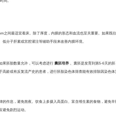
时间。
4mm之间最适宜着床。除了厚度，内膜的形态和血流也至关重要。如果既
、低分子肝素或宫腔灌注等辅助手段来改善内膜环境。
如果胚胎数量允许，可以考虑进行
囊胚培养
。囊胚是发育到第5-6天的胚
于高龄或有反复流产史的患者，进行胚胎染色体筛查能有效排除因染色体
律的作息，避免熬夜。饮食上多摄入高蛋白、富含维生素的食物，避免辛
应避免剧烈运动。