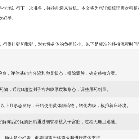
科学地进行下一次准备，往往能迎来转机。本文将为您详细梳理再次移植
次好孕。
进行促排卵和取卵，对女性身体的负担较小。以下是标准的移植流程时间
检查，评估基础内分泌和卵巢状态，排除囊肿，确定移植方案。
药物，通过B超监测子宫内膜厚度和形态，调整用药剂量。
m以上且形态良好，开始使用黄体酮药物，转化内膜，模拟着床环境。
将解冻后的优质胚胎通过细管移植入子宫腔，过程无痛且迅速。
值，确认是否妊娠。此期间需严格遵医嘱进行黄体支持。