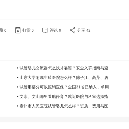
藏
打赏
评论
分享
0
0
0
42
• 试管婴儿交流群怎么找才靠谱？安全入群指南与避
• 山东大学附属生殖医院怎么样？陈子江、高芹、唐
• 试管那部分可以报销医保？全国31省已纳入，单周
• 文水、文山哪里看胎停育？就近医院与科室选择指
• 泰州市人民医院试管婴儿怎么样？资质、费用与医