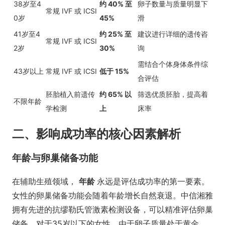
38岁至4
约 40% 至
卵子数量与质量明显下
常规 IVF 或 ICSI
0岁
45%
滑
41岁至4
约 25% 至
建议进行详细的遗传咨
常规 IVF 或 ICSI
2岁
30%
询
需结合个体身体条件综
43岁以上
常规 IVF 或 ICSI
低于 15%
合评估
胚胎植入前遗传
约 65% 以
筛选优质胚胎，提高着
不限年龄
学检测
上
床率
二、影响成功率的核心因素解析
年龄与卵巢储备功能
在辅助生殖领域，
年龄
永远是评估成功率的第一要素。
女性的卵巢储备功能会随着年龄增长自然衰退。中信湘雅
拥有先进的抗缪勒氏管激素检测设备，可以精准评估卵巢
储备。对于35岁以下的女性，由于卵子质量处于黄金