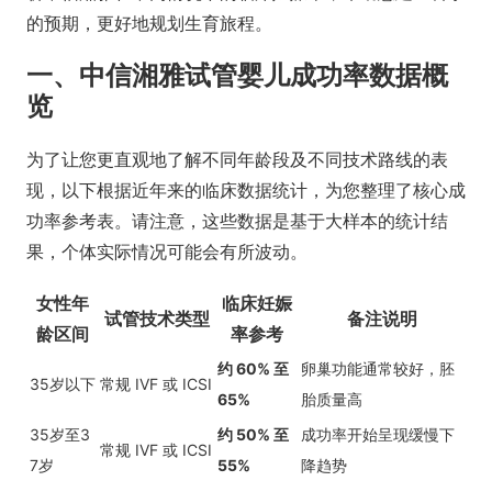
的预期，更好地规划生育旅程。
一、中信湘雅试管婴儿成功率数据概
览
为了让您更直观地了解不同年龄段及不同技术路线的表
现，以下根据近年来的临床数据统计，为您整理了核心成
功率参考表。请注意，这些数据是基于大样本的统计结
果，个体实际情况可能会有所波动。
女性年
临床妊娠
试管技术类型
备注说明
龄区间
率参考
约 60% 至
卵巢功能通常较好，胚
35岁以下
常规 IVF 或 ICSI
65%
胎质量高
35岁至3
约 50% 至
成功率开始呈现缓慢下
常规 IVF 或 ICSI
7岁
55%
降趋势