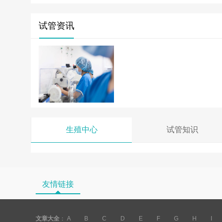
试管资讯
生殖中心
试管知识
友情链接
文章大全
：
A
B
C
D
E
F
G
H
I