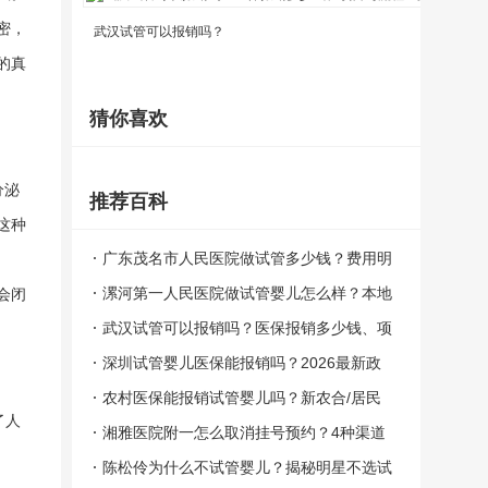
密，
武汉试管可以报销吗？
深
的真
猜你喜欢
分泌
推荐百科
这种
广东茂名市人民医院做试管多少钱？费用明
细与医保报销全解析
漯河第一人民医院做试管婴儿怎么样？本地
会闭
选院攻略与就医指南
武汉试管可以报销吗？医保报销多少钱、项
目与流程一文说清
深圳试管婴儿医保能报销吗？2026最新政
策、报销比例与定点医院全解
农村医保能报销试管婴儿吗？新农合/居民
了人
医保/生育险报销全解读
湘雅医院附一怎么取消挂号预约？4种渠道
操作+退费规则一次讲清
陈松伶为什么不试管婴儿？揭秘明星不选试