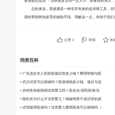
避免剧烈运动
：当卵泡发育到一定大小，卵巢体积增大，
总的来说，普丽康是一种非常有效的促排卵工具，但
调控帮助卵泡发育的辅助手段。理解这一点，有助于我们
点赞
举报
收
0
同类百科
• 广东茂名市人民医院做试管多少钱？费用明细与医
• 武汉试管可以报销吗？医保报销多少钱、项目与流
• 农村医保能报销试管婴儿吗？新农合/居民医保/生
• 陈松伶为什么不试管婴儿？揭秘明星不选试管的真
• 试管能用医保吗？试管婴儿费用医保可以报销吗（