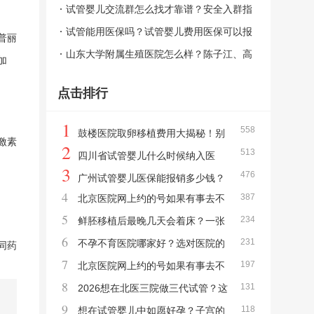
管的真实原因
试管婴儿交流群怎么找才靠谱？安全入群指
南与避坑要点
试管能用医保吗？试管婴儿费用医保可以报
普丽
销吗（2023-2024最新解读）
山东大学附属生殖医院怎么样？陈子江、高
加
芹、唐蓉医生怎么选（附地址挂号）
点击排行
1
558
鼓楼医院取卵移植费用大揭秘！别
激素
2
513
让预算成为你的备孕“绊脚石”
四川省试管婴儿什么时候纳入医
3
476
保？2024年11月起职工报70%一文看懂
广州试管婴儿医保能报销多少钱？
4
387
北京医院网上约的号如果有事去不
2024-2026最新报销政策与金额一览
5
234
了，能解约吗？
鲜胚移植后最晚几天会着床？一张
6
231
时间表帮你读懂关键期
不孕不育医院哪家好？选对医院的
同药
7
197
5个关键标准
北京医院网上约的号如果有事去不
8
131
了，能解约吗？取消退费全攻略
2026想在北医三院做三代试管？这
9
118
些硬性条件你必须满足
想在试管婴儿中如愿好孕？子宫的