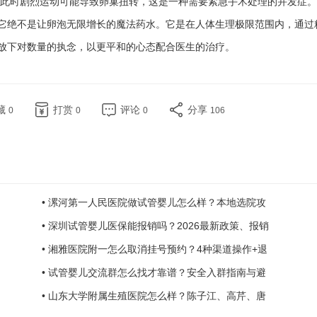
此时剧烈运动可能导致卵巢扭转，这是一种需要紧急手术处理的并发症。
它绝不是让卵泡无限增长的魔法药水。它是在人体生理极限范围内，通过
放下对数量的执念，以更平和的心态配合医生的治疗。
藏
打赏
评论
分享
0
0
0
106
• 漯河第一人民医院做试管婴儿怎么样？本地选院攻
• 深圳试管婴儿医保能报销吗？2026最新政策、报销
• 湘雅医院附一怎么取消挂号预约？4种渠道操作+退
• 试管婴儿交流群怎么找才靠谱？安全入群指南与避
• 山东大学附属生殖医院怎么样？陈子江、高芹、唐