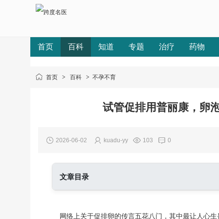
首页
百科
知道
专题
治疗
药物
首页
>
百科
>
不孕不育
试管促排用普丽康，卵泡
2026-06-02
kuadu-yy
103
0
文章目录
一、普丽康究竟是什么
二、关于卵泡数量的常见误区
网络上关于促排卵的传言五花八门，其中最让人心生