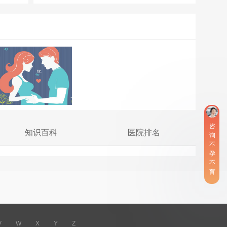
咨
知识百科
医院排名
询
不
孕
不
育
V
W
X
Y
Z