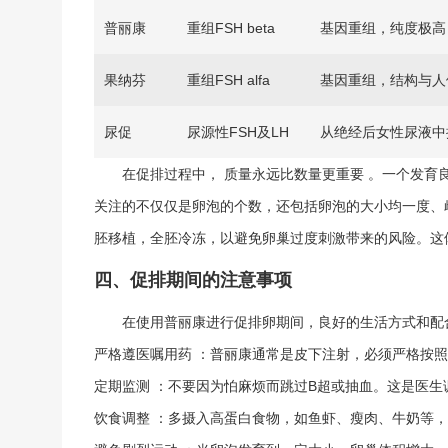
普丽康
重组FSH
beta
基因重组，纯度极高
果纳芬
重组FSH
alfa
基因重组，结构与人
尿促
尿源性FSH及LH
从绝经后女性尿液中
在促排过程中，
质量永远比数量更重要
。一个发育
关注的不仅仅是卵泡的个数，还包括卵泡的大小均一度、
胚移植，全胚冷冻，以避免卵巢过度刺激带来的风险。这
四、促排期间的注意事项
在使用普丽康进行促排卵期间，良好的生活方式和配
严格遵医嘱用药
：普丽康通常是皮下注射，必须严格按照
定期监测
：不要因为怕麻烦而跳过B超或抽血。这是医生
饮食调整
：多摄入高蛋白食物，如鱼虾、瘦肉、牛奶等，