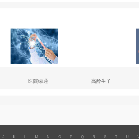
医院绿通
高龄生子
J
K
L
M
N
O
P
Q
R
S
T
U