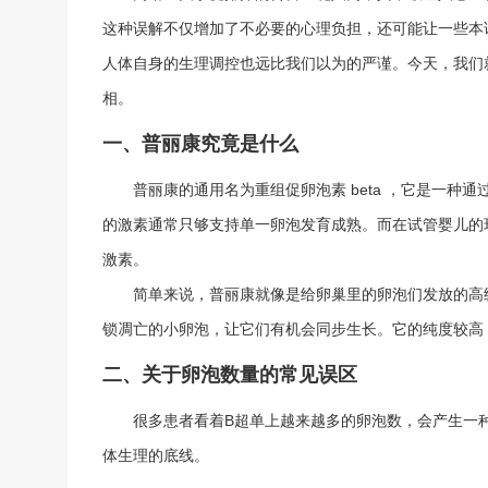
误区一：药物能创造无限卵泡
这种误解不仅增加了不必要的心理负担，还可能让一些本
误区二：卵泡越多越好
人体自身的生理调控也远比我们以为的严谨。今天，我们
三、普丽康与其他促排药物的对比
相。
四、促排期间的注意事项
一、普丽康究竟是什么
普丽康的通用名为重组促卵泡素
beta
，它是一种通
的激素通常只够支持单一卵泡发育成熟。而在试管婴儿的
激素。
简单来说，普丽康就像是给卵巢里的卵泡们发放的高
锁凋亡的小卵泡，让它们有机会同步生长。它的纯度较高
二、关于卵泡数量的常见误区
很多患者看着B超单上越来越多的卵泡数，会产生一
体生理的底线。