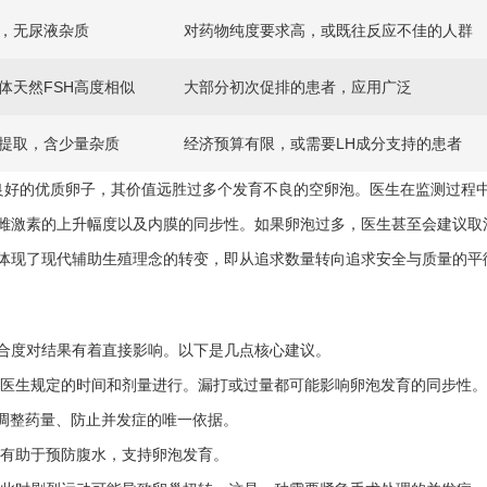
，无尿液杂质
对药物纯度要求高，或既往反应不佳的人群
体天然FSH高度相似
大部分初次促排的患者，应用广泛
提取，含少量杂质
经济预算有限，或需要LH成分支持的患者
良好的优质卵子，其价值远胜过多个发育不良的空卵泡。医生在监测过程
雌激素的上升幅度以及内膜的同步性。如果卵泡过多，医生甚至会建议取
体现了现代辅助生殖理念的转变，即从追求数量转向追求安全与质量的平
合度对结果有着直接影响。以下是几点核心建议。
医生规定的时间和剂量进行。漏打或过量都可能影响卵泡发育的同步性。
调整药量、防止并发症的唯一依据。
有助于预防腹水，支持卵泡发育。