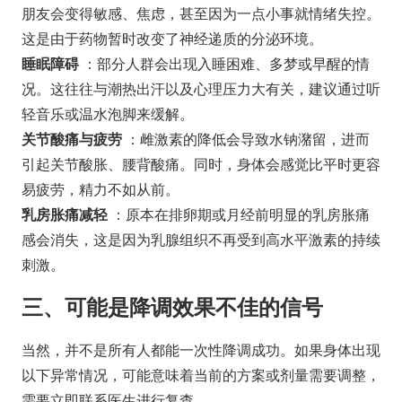
朋友会变得敏感、焦虑，甚至因为一点小事就情绪失控。
这是由于药物暂时改变了神经递质的分泌环境。
睡眠障碍
：部分人群会出现入睡困难、多梦或早醒的情
况。这往往与潮热出汗以及心理压力大有关，建议通过听
轻音乐或温水泡脚来缓解。
关节酸痛与疲劳
：雌激素的降低会导致水钠潴留，进而
引起关节酸胀、腰背酸痛。同时，身体会感觉比平时更容
易疲劳，精力不如从前。
乳房胀痛减轻
：原本在排卵期或月经前明显的乳房胀痛
感会消失，这是因为乳腺组织不再受到高水平激素的持续
刺激。
三、可能是降调效果不佳的信号
当然，并不是所有人都能一次性降调成功。如果身体出现
以下异常情况，可能意味着当前的方案或剂量需要调整，
需要立即联系医生进行复查。