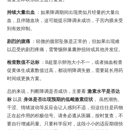
持续大量出血
：如果降调期间出现类似月经量的大量出
血，且伴随血块，这可能提示降调未成功，子宫内膜未受
到有效抑制。
剧烈的腹痛
：轻微的腹部坠胀是正常的，但如果出现难
以忍受的剧烈疼痛，需警惕卵巢囊肿扭转或其他并发症。
检查数值不达标
：B超显示卵泡大小不一，或者抽血检查
促黄体生成素数值过高，都说明降调失败，需要延长用药
时间或更换方案。
总的来说，判断降调是否成功，主要看
激素水平是否达
标
以及
身体是否出现预期的低雌激素症状
。虽然潮热、
干涩、情绪波动等反应会让人感到不适，但这往往是药物
正在起作用的积极信号。请务必遵从医嘱，按时复查，不
要自行增减药量。只要科学应对，这段小小的适应期很快