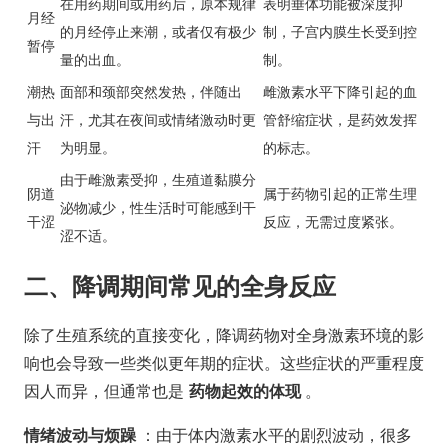
在用药期间或用药后，原本规律
表明垂体功能被深度抑
月经
的月经停止来潮，或者仅有极少
制，子宫内膜生长受到控
暂停
量的出血。
制。
潮热
面部和颈部突然发热，伴随出
雌激素水平下降引起的血
与出
汗，尤其在夜间或情绪激动时更
管舒缩症状，是药效发挥
汗
为明显。
的标志。
由于雌激素受抑，生殖道黏膜分
阴道
属于药物引起的正常生理
泌物减少，性生活时可能感到干
干涩
反应，无需过度紧张。
涩不适。
二、降调期间常见的全身反应
除了生殖系统的直接变化，降调药物对全身激素环境的影
响也会导致一些类似更年期的症状。这些症状的严重程度
因人而异，但通常也是
药物起效的体现
。
情绪波动与烦躁
：由于体内激素水平的剧烈波动，很多