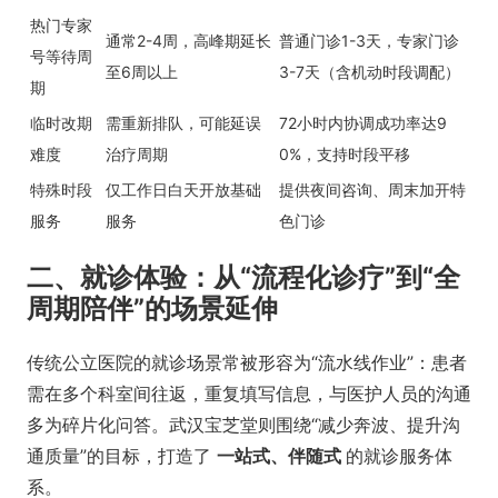
热门专家
通常2-4周，高峰期延长
普通门诊1-3天，专家门诊
号等待周
至6周以上
3-7天（含机动时段调配）
期
临时改期
需重新排队，可能延误
72小时内协调成功率达9
难度
治疗周期
0%，支持时段平移
特殊时段
仅工作日白天开放基础
提供夜间咨询、周末加开特
服务
服务
色门诊
二、就诊体验：从“流程化诊疗”到“全
周期陪伴”的场景延伸
传统公立医院的就诊场景常被形容为“流水线作业”：患者
需在多个科室间往返，重复填写信息，与医护人员的沟通
多为碎片化问答。武汉宝芝堂则围绕“减少奔波、提升沟
通质量”的目标，打造了
一站式、伴随式
的就诊服务体
系。