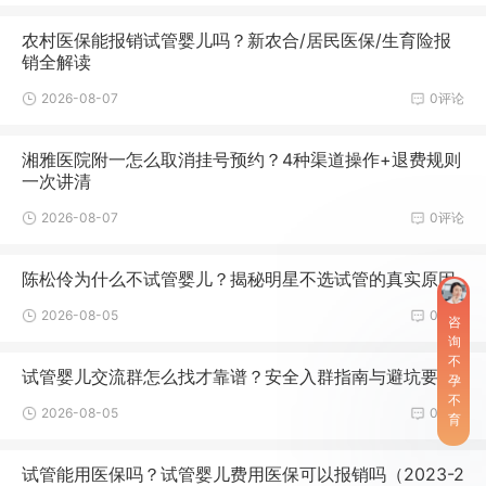
农村医保能报销试管婴儿吗？新农合/居民医保/生育险报
销全解读
2026-08-07
0评论
湘雅医院附一怎么取消挂号预约？4种渠道操作+退费规则
一次讲清
2026-08-07
0评论
陈松伶为什么不试管婴儿？揭秘明星不选试管的真实原因
2026-08-05
0评论
咨
询
不
试管婴儿交流群怎么找才靠谱？安全入群指南与避坑要点
孕
不
2026-08-05
0评论
育
试管能用医保吗？试管婴儿费用医保可以报销吗（2023-2