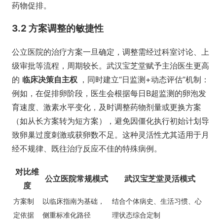
药物促排。
3.2 方案调整的敏捷性
公立医院的治疗方案一旦确定，调整需经过科室讨论、上
级审批等流程，周期较长。武汉宝芝堂赋予主治医生更高
的
临床决策自主权
，同时建立“日监测+动态评估”机制：
例如，在促排卵阶段，医生会根据每日B超监测的卵泡发
育速度、激素水平变化，及时调整药物剂量或更换方案
（如从长方案转为短方案），避免因僵化执行初始计划导
致卵巢过度刺激或获卵数不足。这种灵活性尤其适用于月
经不规律、既往治疗反应不佳的特殊病例。
对比维
公立医院常规模式
武汉宝芝堂灵活模式
度
方案制
以临床指南为基础，
结合个体病史、生活习惯、心
定依据
侧重标准化路径
理状态综合定制