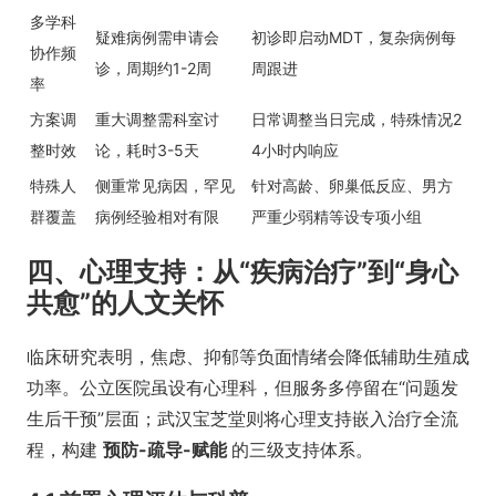
多学科
疑难病例需申请会
初诊即启动MDT，复杂病例每
协作频
诊，周期约1-2周
周跟进
率
方案调
重大调整需科室讨
日常调整当日完成，特殊情况2
整时效
论，耗时3-5天
4小时内响应
特殊人
侧重常见病因，罕见
针对高龄、卵巢低反应、男方
群覆盖
病例经验相对有限
严重少弱精等设专项小组
四、心理支持：从“疾病治疗”到“身心
共愈”的人文关怀
临床研究表明，焦虑、抑郁等负面情绪会降低辅助生殖成
功率。公立医院虽设有心理科，但服务多停留在“问题发
生后干预”层面；武汉宝芝堂则将心理支持嵌入治疗全流
程，构建
预防-疏导-赋能
的三级支持体系。