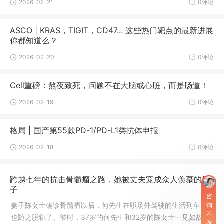
2026-02-21
0评论
位、武汉市创建全国卫生城市先进集体、武汉市创建全国卫生城
市突出贡献单位等荣誉称号，是湖北省文明单位、为湖北省医保
异地就医转诊定点医疗机构、武汉市城镇职工、居民医保定点医
ASCO | KRAS，TIGIT，CD47... 这些热门靶点的最新进展
你都知道么？
2026-02-20
0评论
Cell重磅：熬夜致死，问题不在大脑或心脏，而是肠道！
2026-02-19
0评论
格局 | 国产第55款PD-1/PD-L1类抗体申报
2026-02-18
0评论
跨越七年的抗击骨髓瘤之路，她被丈夫宠成众人羡慕的样
子
咨
妻子陈女士确诊骨髓瘤以后，何先生在职场外驾驶的生活列车，
询
不
也随之脱轨了。彼时，37岁的何先生和32岁的陈女士一见如故。
孕