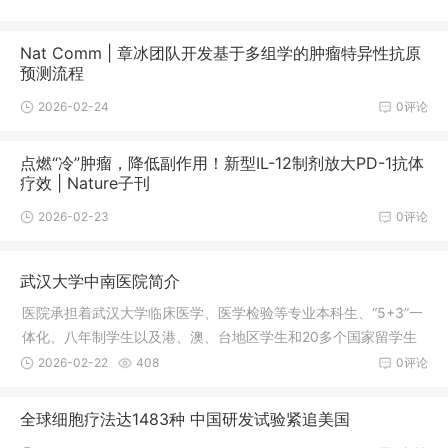
Nat Comm | 章冰团队开发基于多组学的肿瘤特异性抗原
预测流程
2026-02-24
0评论
点燃“冷”肿瘤，降低副作用！新型IL-12制剂放大PD-1抗体
疗效 | Nature子刊
2026-02-23
0评论
武汉大学中南医院简介
医院承担着武汉大学临床医学、医学检验等专业本科生、“5+3”一
体化、八年制学生以及港、澳、台地区学生和20多个国家留学生
的临床课程教学和教育管理工作，同时承担博、硕士研究生的教
2026-02-22
408
0评论
育任务。医院先后被国家卫计委授予首批三级甲等医院、全国文
明单位、全国百佳医院、爱婴医院、全国卫生系统先进集体、全
全球细胞疗法达1483种 中国研发试验紧追美国
国援外医疗工作先进集体、全国城市医院思想政治工作先进单