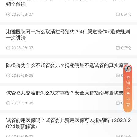
销全解读
2026-08-07
0评论
湘雅医院附一怎么取消挂号预约？4种渠道操作+退费规则
一次讲清
2026-08-07
0评论
陈松伶为什么不试管婴儿？揭秘明星不选试管的真实原因
2026-08-05
0评论
咨
询
不
试管婴儿交流群怎么找才靠谱？安全入群指南与避坑要点
孕
不
2026-08-05
0评论
育
试管能用医保吗？试管婴儿费用医保可以报销吗（2023-2
024最新解读）
2026-08-02
0评论