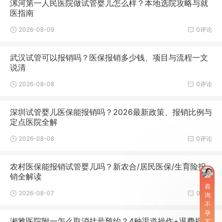
漯河第一人民医院做试管婴儿怎么样？本地选院攻略与就
医指南
2026-08-09
0评论
武汉试管可以报销吗？医保报销多少钱、项目与流程一文
说清
2026-08-08
0评论
深圳试管婴儿医保能报销吗？2026最新政策、报销比例与
定点医院全解
2026-08-08
0评论
农村医保能报销试管婴儿吗？新农合/居民医保/生育险报
销全解读
咨
2026-08-07
0评论
询
不
孕
湘雅医院附一怎么取消挂号预约？4种渠道操作+退费规则
不