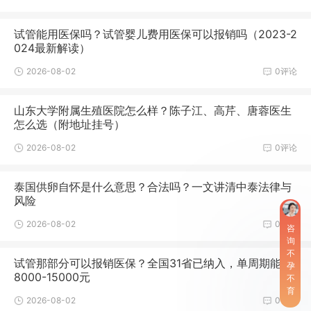
试管能用医保吗？试管婴儿费用医保可以报销吗（2023-2
024最新解读）
2026-08-02
0评论
山东大学附属生殖医院怎么样？陈子江、高芹、唐蓉医生
怎么选（附地址挂号）
2026-08-02
0评论
泰国供卵自怀是什么意思？合法吗？一文讲清中泰法律与
风险
2026-08-02
0评论
咨
询
不
试管那部分可以报销医保？全国31省已纳入，单周期能报
孕
8000-15000元
不
育
2026-08-02
0评论