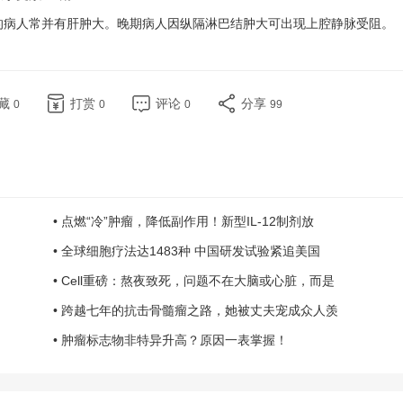
的病人常并有肝肿大。晚期病人因纵隔淋巴结肿大可出现上腔静脉受阻。
藏
打赏
评论
分享
0
0
0
99
• 点燃“冷”肿瘤，降低副作用！新型IL-12制剂放
• 全球细胞疗法达1483种 中国研发试验紧追美国
• Cell重磅：熬夜致死，问题不在大脑或心脏，而是
• 跨越七年的抗击骨髓瘤之路，她被丈夫宠成众人羡
• 肿瘤标志物非特异升高？原因一表掌握！