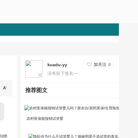
加关注
kuadu-yy
0
没有留下签名~~
推荐图文
农村医保能报销试管婴
湘
与绝