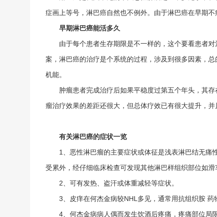
症画上等号，淋巴癌自然也不例外。由于淋巴癌在早期不
早期淋巴癌能活多久
由于每个患者生存期限是不一样的，这个要看患者对
案，淋巴癌的治疗是个系统的过程，涉及到很多因素，总
机能。
肿瘤患者完成治疗后如果平稳度过第五个年头，其存
瘤治疗效果的差距还很大，但总体疗效已有很大提升，并
有关淋巴癌的症状一览
1、恶性淋巴瘤的主要症状或体征是浅表淋巴结无痛
受累外，经仔细临床检查可发现其他淋巴样组织部位如滑
2、可有发热、盗汗或体重减轻等症状。
3、皮痒在何杰金病较NHL多见，通常用抗组织胺 药
4、何杰金病病人偶而发生饮酒后疼痛，疼痛部位局