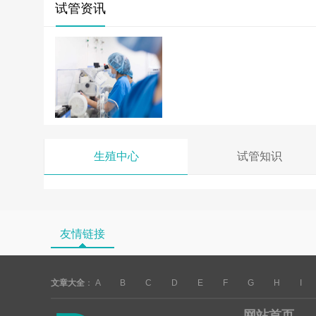
试管资讯
生殖中心
试管知识
友情链接
文章大全
：
A
B
C
D
E
F
G
H
I
网站首页