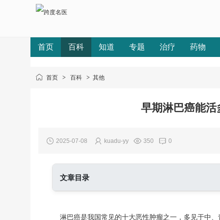
首页
百科
知道
专题
治疗
药物
首页
>
百科
>
其他
早期淋巴癌能活
2025-07-08
kuadu-yy
350
0
文章目录
淋巴癌是我国常见的十大恶性肿瘤之一，多见于中、