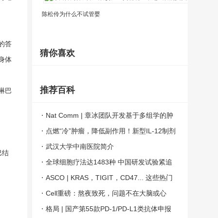
陈松伶为什么不试管婴
试
的答
猜你喜欢
身体
推荐百科
淋巴
Nat Comm | 章冰团队开发基于多组学的肿
瘤特异性抗原预测流程
点燃“冷”肿瘤，降低副作用！新型IL-12制剂
放大PD-1抗体疗效 | Nature子刊
武汉大学中南医院简介
巴结
全球细胞疗法达1483种 中国研发试验紧追
美国
ASCO | KRAS，TIGIT，CD47... 这些热门
靶点的最新进展你都知道么？
Cell重磅：熬夜致死，问题不在大脑或心
脏，而是肠道！
格局 | 国产第55款PD-1/PD-L1类抗体申报