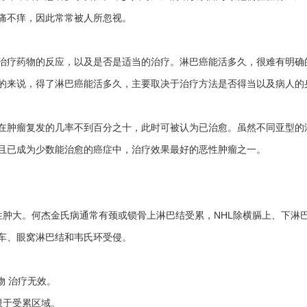
痛不痒，因此常常被人所忽视。
治疗药物的反应，以及是否是适当的治疗。淋巴癌能活多久，很难有明确
的来说，得了淋巴癌能活多久，主要取决于治疗方法是否得当以及病人的
在肿瘤复发的几率不到百分之十，此时可被认为已治愈。虽然不同亚型的
且已成为少数能治愈的癌症中，治疗效果最好的恶性肿瘤之一。
性肿大。何杰金氏病通常有颈或锁骨上淋巴结受累，NHL除横膈上、下淋
车、眼窝淋巴结和韦氏环受侵。
物 治疗无效。
限于受累区域。