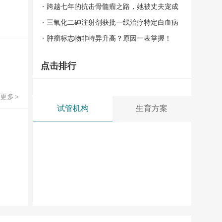
跨越七年的抗击骨髓瘤之路，她被丈夫宠成
众人羡慕的样子
三氧化二砷注射剂获批一线治疗特定白血病
肿瘤标志物非特异升高？原因一表掌握！
点击排行
更多
>
试管机构
生育方案