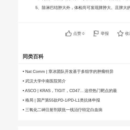
5、除淋巴结肿大外，体检尚可发现脾肿大。且脾大
点赞
举报
收
0
同类百科
• Nat Comm | 章冰团队开发基于多组学的肿瘤特异
• 武汉大学中南医院简介
• ASCO | KRAS，TIGIT，CD47... 这些热门靶点的最
• 格局 | 国产第55款PD-1/PD-L1类抗体申报
• 三氧化二砷注射剂获批一线治疗特定白血病