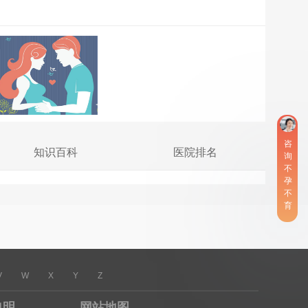
咨
知识百科
医院排名
询
不
孕
不
育
V
W
X
Y
Z
申明
网站地图