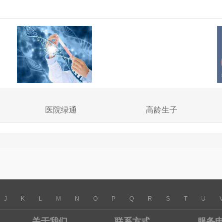
医院绿通
高龄生子
J
K
L
M
N
O
P
Q
R
S
T
U
关于我们
联系方式
服务