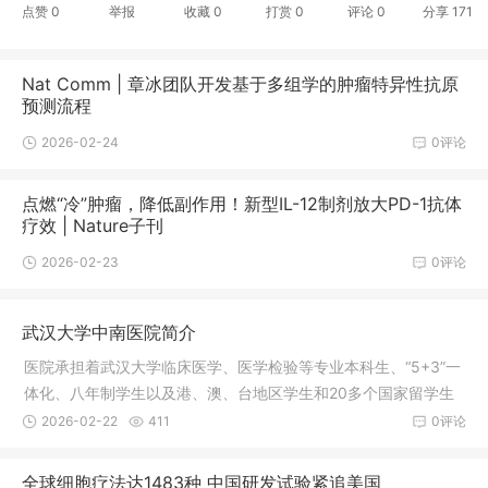
点赞
0
举报
收藏
0
打赏
0
评论
0
分享
171
Nat Comm | 章冰团队开发基于多组学的肿瘤特异性抗原
预测流程
2026-02-24
0评论
点燃“冷”肿瘤，降低副作用！新型IL-12制剂放大PD-1抗体
疗效 | Nature子刊
2026-02-23
0评论
武汉大学中南医院简介
医院承担着武汉大学临床医学、医学检验等专业本科生、“5+3”一
体化、八年制学生以及港、澳、台地区学生和20多个国家留学生
的临床课程教学和教育管理工作，同时承担博、硕士研究生的教
2026-02-22
411
0评论
育任务。医院先后被国家卫计委授予首批三级甲等医院、全国文
明单位、全国百佳医院、爱婴医院、全国卫生系统先进集体、全
全球细胞疗法达1483种 中国研发试验紧追美国