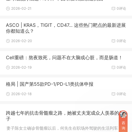
国援外医疗工作先进集体、全国城市医院思想政治工作先进单
2026-02-21
0评论
位、武汉市创建全国卫生城市先进集体、武汉市创建全国卫生城
市突出贡献单位等荣誉称号，是湖北省文明单位、为湖北省医保
异地就医转诊定点医疗机构、武汉市城镇职工、居民医保定点医
ASCO | KRAS，TIGIT，CD47... 这些热门靶点的最新进展
你都知道么？
2026-02-20
0评论
Cell重磅：熬夜致死，问题不在大脑或心脏，而是肠道！
2026-02-19
0评论
格局 | 国产第55款PD-1/PD-L1类抗体申报
2026-02-18
0评论
跨越七年的抗击骨髓瘤之路，她被丈夫宠成众人羡慕的样
子
咨
妻子陈女士确诊骨髓瘤以后，何先生在职场外驾驶的生活列车，
询